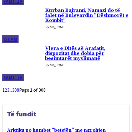
FAMILJA
Kurban Bajrami, Namazi do të
falet në Bulevardin “Dëshmorët e
Kombit”
25 Maj, 2026
ISLAM
Vlera e Ditës së Arafatit,
dispozitat dhe dobia për
besimtarët myslimanë
25 Maj, 2026
FAMILJA
1
2
3
...
308
Page 1 of 308
Të fundit
Arktiku po humbet “betejën” me ngrohjen