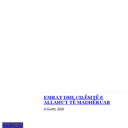
BOTA
EUROPA
FAMILJA
KOSOVA
KURIOZITETE
KUZHINË
LAJME
LIVE
RAJON
SHËNDETËSI
SHQIPËRIA
TË NDRYSHME
TEKNOLOGJI
VIDEO
VITRINA E LIBRIT
ZVICRA
EMRAT DHE CILËSITË E
ALLAHUT TË MADHËRUAR
8 Gusht, 2026
FAMILJA