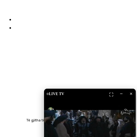
Partnerët
Qëndro i lidhur
Drita TV
Islam Shop
Shkarko Apps
−
×
LIVE TV
⛶
Të gjitha të drejtat e rezervuara © 2023 RTV Islam.