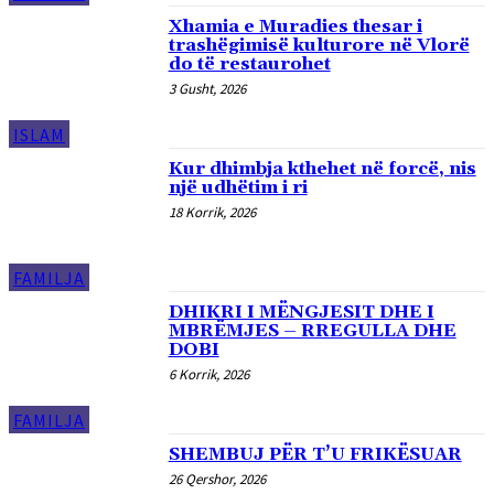
Xhamia e Muradies thesar i
trashëgimisë kulturore në Vlorë
do të restaurohet
3 Gusht, 2026
ISLAM
Kur dhimbja kthehet në forcë, nis
një udhëtim i ri
18 Korrik, 2026
FAMILJA
DHIKRI I MËNGJESIT DHE I
MBRËMJES – RREGULLA DHE
DOBI
6 Korrik, 2026
FAMILJA
SHEMBUJ PËR T’U FRIKËSUAR
26 Qershor, 2026