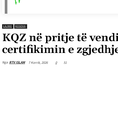
LAJME
KOSOVA
KQZ në pritje të vend
certifikimin e zgjedhj
Nga
RTV ISLAM
7 Korrik, 2026
0
51