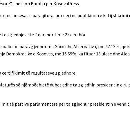
sore”, thekson Baraliu për KosovaPress.
r me ankesat e paraqitura, por deri në publikimin e këtij shkrimi
 të zgjedhjeve të 7 qershorit më 27 qershor.
ë koalicion parazgjedhor me Guxo dhe Alternativa, me 47.13%, që ka
dhja Demokratike e Kosovës, me 16.69%, ka fituar 18 ulëse dhe Ale
ra certifikimit të rezultateve zgjedhore.
aturës së njëmbëdhjetë duhet edhe ta zgjedhin presidentin e ri, pë
timit të partive parlamentare për ta zgjedhur presidentin e vendit