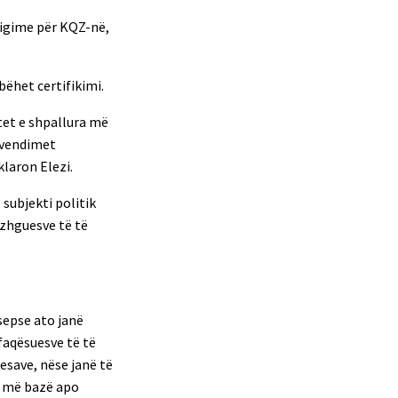
ligime për KQZ-në,
ëhet certifikimi.
tet e shpallura më
 vendimet
laron Elezi.
subjekti politik
ëzhguesve të të
 sepse ato janë
faqësuesve të të
esave, nëse janë të
a më bazë apo