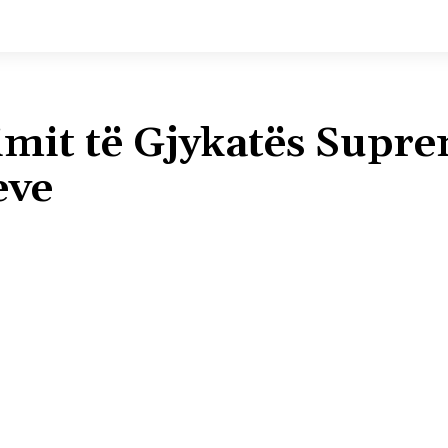
imit të Gjykatës Supr
eve
Shpërndaj