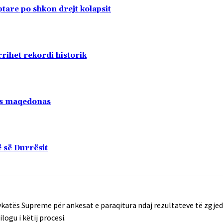
tare po shkon drejt kolapsit
rihet rekordi historik
tas maqedonas
 së Durrësit
ykatës Supreme për ankesat e paraqitura ndaj rezultateve të zgjed
logu i këtij procesi.