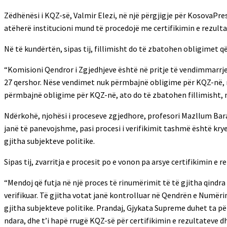
Zëdhënësi i KQZ-së, Valmir Elezi, në një përgjigje për KosovaP
atëherë institucioni mund të procedojë me certifikimin e rezulta
Në të kundërtën, sipas tij, fillimisht do të zbatohen obligimet
“Komisioni Qendror i Zgjedhjeve është në pritje të vendimmarrje
27 qershor. Nëse vendimet nuk përmbajnë obligime për KQZ-në, 
përmbajnë obligime për KQZ-në, ato do të zbatohen fillimisht, n
Ndërkohë, njohësi i proceseve zgjedhore, profesori Mazllum Baral
janë të panevojshme, pasi procesi i verifikimit tashmë është kr
gjitha subjekteve politike.
Sipas tij, zvarritja e procesit po e vonon pa arsye certifikimin e 
“Mendoj që futja në një proces të rinumërimit të të gjitha qindra 
verifikuar. Të gjitha votat janë kontrolluar në Qendrën e Numër
gjitha subjekteve politike. Prandaj, Gjykata Supreme duhet ta pë
ndara, dhe t’i hapë rrugë KQZ-së për certifikimin e rezultateve