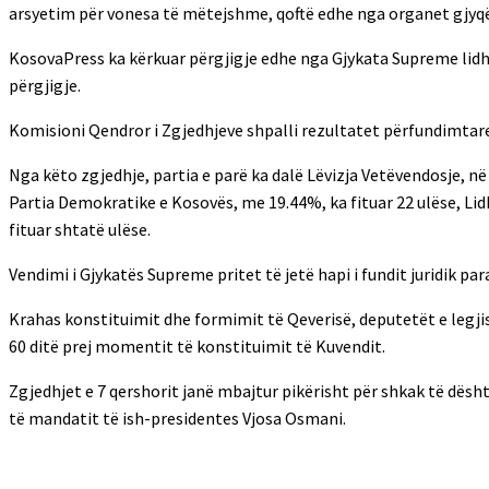
arsyetim për vonesa të mëtejshme, qoftë edhe nga organet gjyqë
KosovaPress ka kërkuar përgjigje edhe nga Gjykata Supreme lidhu
përgjigje.
Komisioni Qendror i Zgjedhjeve shpalli rezultatet përfundimtare
Nga këto zgjedhje, partia e parë ka dalë Lëvizja Vetëvendosje, n
Partia Demokratike e Kosovës, me 19.44%, ka fituar 22 ulëse, Li
fituar shtatë ulëse.
Vendimi i Gjykatës Supreme pritet të jetë hapi i fundit juridik pa
Krahas konstituimit dhe formimit të Qeverisë, deputetët e legjisl
60 ditë prej momentit të konstituimit të Kuvendit.
Zgjedhjet e 7 qershorit janë mbajtur pikërisht për shkak të dësh
të mandatit të ish-presidentes Vjosa Osmani.