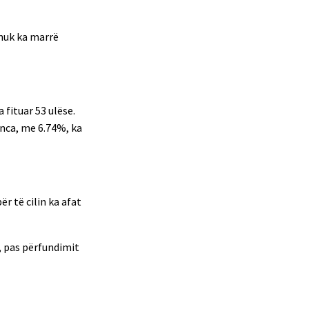
 nuk ka marrë
 fituar 53 ulëse.
anca, me 6.74%, ka
r të cilin ka afat
, pas përfundimit