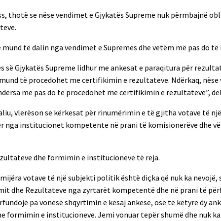
ress, thotë se nëse vendimet e Gjykatës Supreme nuk përmbajnë ob
teve.
 që mund të dalin nga vendimet e Supremes dhe vetëm më pas do të b
s së Gjykatës Supreme lidhur me ankesat e paraqitura për rezulta
mund të procedohet me certifikimin e rezultateve. Ndërkaq, nëse
dërsa më pas do të procedohet me certifikimin e rezultateve”, dek
iu, vlerëson se kërkesat për rinumërimin e të gjitha votave të një 
yer nga institucionet kompetente në prani të komisionerëve dhe v
rezultateve dhe formimin e institucioneve të reja.
mijëra votave të një subjekti politik është diçka që nuk ka nevojë,
imit dhe Rezultateve nga zyrtarët kompetentë dhe në prani të për
rfundojë pa vonesë shqyrtimin e kësaj ankese, ose të këtyre dy ank
 dhe formimin e institucioneve. Jemi vonuar tepër shumë dhe nuk k