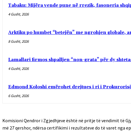
Tabaku: Mijëra vende pune në rrezik, fasoneria shqip
4 Gusht, 2026
Arktiku po humbet “betejën” me ngrohjen globale, ar
8 Gusht, 2026
Lamallari firmos shpalljen “non-grata” për dy shte
4 Gusht, 2026
Edmond Koloshi emërohet drejtues i ri i Prokurorisë
6 Gusht, 2026
Komisioni Qendror i Zgjedhjeve është në pritje të vendimit të Gj
më 27 qershor, ndërsa certifikimi i rezultateve do të varet nga epi