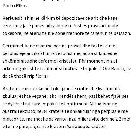
Porto Rikos.
Kërkuesit ishin në kërkim të depozitave të arit dhe kanë
vërejtur gjatë punës ndryshime të fushës gravitacionale
tokësore, në afërsi të një zone rrethore të fshehur në peizazh.
Gërmimet kanë çuar më pas në provat dhe faktet e një
përplasjeje antike shumë të fuqishme, aq sa shkriu edhe
shkëmbinjtë dhe deformoi kristalet. Për momentin siti
arkeologjik është titulluar Struktura e Impaktit Ora Banda, që
do të thotë rrip floriri.
Krateret meteorike në Tokë janë të rrallë dhe ky i fundit i
zbuluar është veçanërisht i rëndësishëm, pasi bëhet fjalë për
të dytën strukturë impakti të konfirmuar. Aktualisht në
Australi ekzistojnë 34 kratere të shkaktuar nga përplasje me
meteoritë, me moshë që varion nga mijëra vite deri në 2.2 mld
vite më parë, siç është krateri i Yarrabubba Crater.