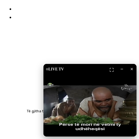
Drita TV
Islam Shop
Shkarko Apps
−
×
LIVE TV
⛶
Të gjitha të drejtat e rezervuara © 2023 RTV Islam.