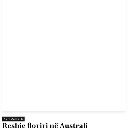
KURIOZITETE
Reshje floriri në Australi