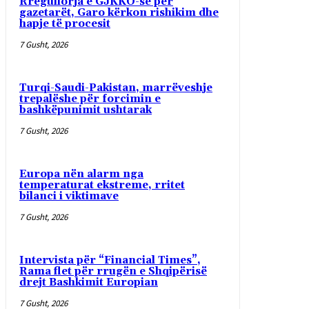
Rregullorja e GJKKO-së për
gazetarët, Garo kërkon rishikim dhe
hapje të procesit
7 Gusht, 2026
Turqi-Saudi-Pakistan, marrëveshje
trepalëshe për forcimin e
bashkëpunimit ushtarak
7 Gusht, 2026
Europa nën alarm nga
temperaturat ekstreme, rritet
bilanci i viktimave
7 Gusht, 2026
Intervista për “Financial Times”,
Rama flet për rrugën e Shqipërisë
drejt Bashkimit Europian
7 Gusht, 2026