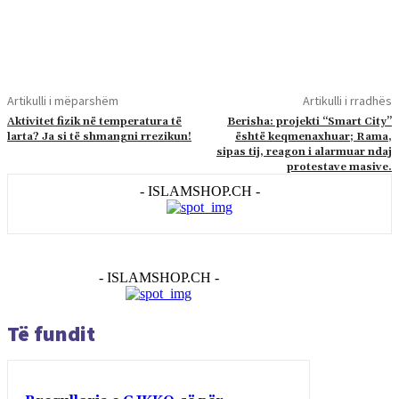
Artikulli i mëparshëm
Artikulli i rradhës
Aktivitet fizik në temperatura të
Berisha: projekti “Smart City”
larta? Ja si të shmangni rrezikun!
është keqmenaxhuar; Rama,
sipas tij, reagon i alarmuar ndaj
protestave masive.
- ISLAMSHOP.CH -
- ISLAMSHOP.CH -
Të fundit