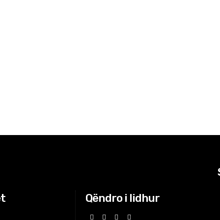
t
Qëndro i lidhur