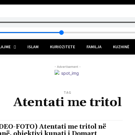
LAJME
ISLAM
KURIOZITETE
FAMILJA
KUZHINË
- Advertisement -
TAG
Atentati me tritol
DEO-FOTO) Atentati me tritol në
anë, objektivi kunati i Domart