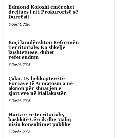
Edmond Koloshi emërohet
drejtues i ri i Prokurorisë së
Durrësit
6 Gusht, 2026
Boçi kundërshton Reformën
Territoriale: Ka shkelje
kushtetuese, duhet
referendum
6 Gusht, 2026
Çako: Dy helikopterë të
Forcave të Armatosura në
aksion për shuarjen e
zjarreve në Mallakastër
6 Gusht, 2026
Harta e re territoriale,
bashkitë Cërrik dhe Maliq
nisin konsultimet publike
6 Gusht, 2026