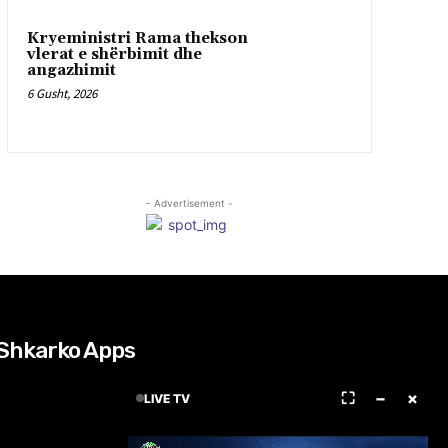
Kryeministri Rama thekson
vlerat e shërbimit dhe
angazhimit
6 Gusht, 2026
- Advertisement -
Shkarko Apps
⛶
−
×
LIVE TV