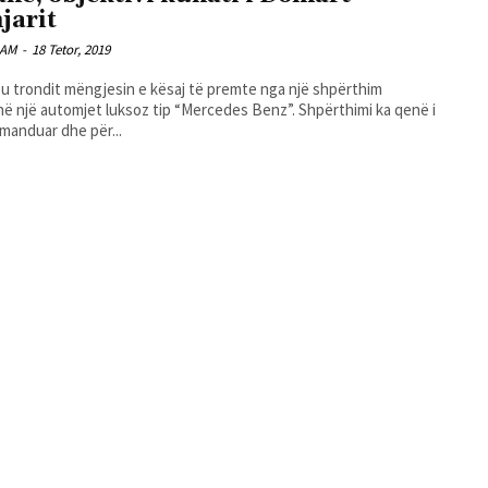
jarit
LAM
-
18 Tetor, 2019
 u trondit mëngjesin e kësaj të premte nga një shpërthim
i në një automjet luksoz tip “Mercedes Benz”. Shpërthimi ka qenë i
manduar dhe për...