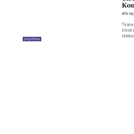
Kon
RTV IS
Tirana
tritol
teleko
SHQIPËRIA