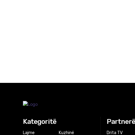
Kategoritë
Partnerë
Lajme
Kuzhinë
Drita TV