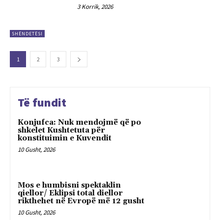
3 Korrik, 2026
SHËNDETËSI
1
2
3
Të fundit
Konjufca: Nuk mendojmë që po
shkelet Kushtetuta për
konstituimin e Kuvendit
10 Gusht, 2026
Mos e humbisni spektaklin
qiellor/ Eklipsi total diellor
rikthehet në Evropë më 12 gusht
10 Gusht, 2026