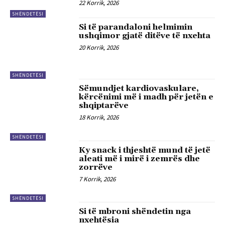
22 Korrik, 2026
SHËNDETËSI
Si të parandaloni helmimin
ushqimor gjatë ditëve të nxehta
20 Korrik, 2026
SHËNDETËSI
Sëmundjet kardiovaskulare,
kërcënimi më i madh për jetën e
shqiptarëve
18 Korrik, 2026
SHËNDETËSI
Ky snack i thjeshtë mund të jetë
aleati më i mirë i zemrës dhe
zorrëve
7 Korrik, 2026
SHËNDETËSI
Si të mbroni shëndetin nga
nxehtësia