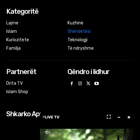
Kategoritë
Lajme
Kuzhinë
Islam
Shëndetësi
Kuriozitete
Teknologji
Familja
Të ndryshme
Partnerët
Qëndro i lidhur
Drita TV
Islam Shop
Shkarko Apps
⛶
−
×
LIVE TV