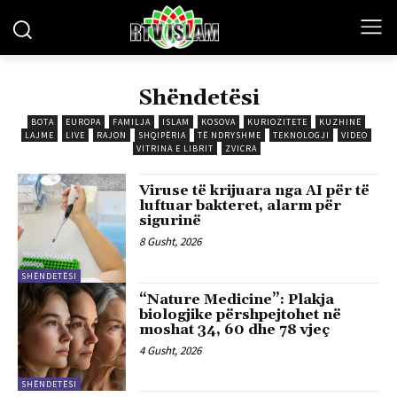
Shëndetësi
BOTA
EUROPA
FAMILJA
ISLAM
KOSOVA
KURIOZITETE
KUZHINË
LAJME
LIVE
RAJON
SHQIPËRIA
TË NDRYSHME
TEKNOLOGJI
VIDEO
VITRINA E LIBRIT
ZVICRA
Viruse të krijuara nga AI për të
luftuar bakteret, alarm për
sigurinë
8 Gusht, 2026
SHËNDETËSI
“Nature Medicine”: Plakja
biologjike përshpejtohet në
moshat 34, 60 dhe 78 vjeç
4 Gusht, 2026
SHËNDETËSI