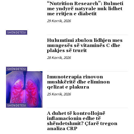
“Nutrition Research”: Bulmeti
me yndyrë natyrale nuk lidhet
me rritjen e diabetit
29 Korrik, 2026
SHËNDETËSI
Hulumtimi zbulon lidhjen mes
mungesës së vitaminës C dhe
plakjes së trurit
28 Korrik, 2026
SHËNDETËSI
Imunoterapia rinovon
mushkëritë dhe eliminon
qelizat e plakura
25 Korrik, 2026
SHËNDETËSI
A duhet të kontrollojnë
inflamacionin edhe të
shëndetshmit? Çfarë tregon
analiza CRP