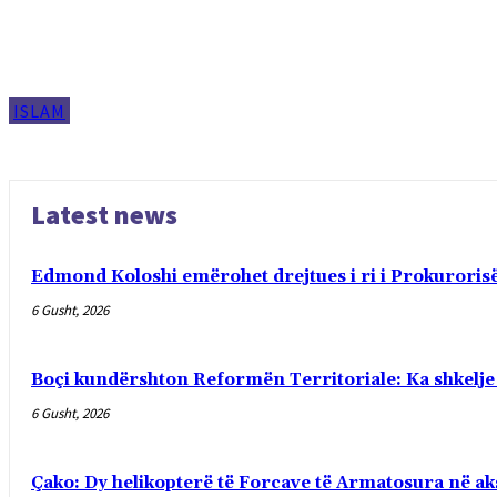
ISLAM
Latest news
Edmond Koloshi emërohet drejtues i ri i Prokurorisë
6 Gusht, 2026
Boçi kundërshton Reformën Territoriale: Ka shkelj
6 Gusht, 2026
Çako: Dy helikopterë të Forcave të Armatosura në ak