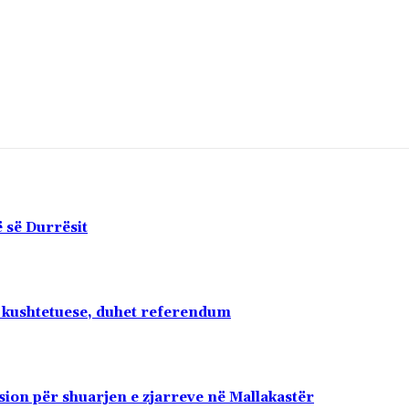
 së Durrësit
e kushtetuese, duhet referendum
sion për shuarjen e zjarreve në Mallakastër