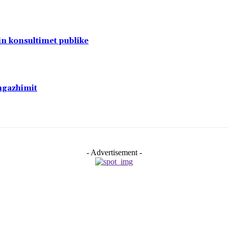
sin konsultimet publike
ngazhimit
- Advertisement -