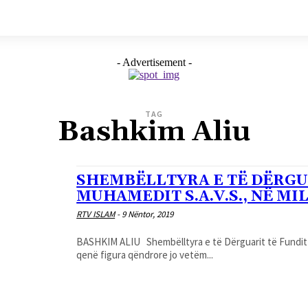
- Advertisement -
TAG
Bashkim Aliu
SHEMBËLLTYRA E TË DËRGUA
MUHAMEDIT S.A.V.S., NË MI
RTV ISLAM
-
9 Nëntor, 2019
BASHKIM ALIU Shembëlltyra e të Dërguarit të Fundit të Zotit, Muhamedit, paqja dhe bekimet e Zotit qofshin mbi të, ka
qenë figura qëndrore jo vetëm...