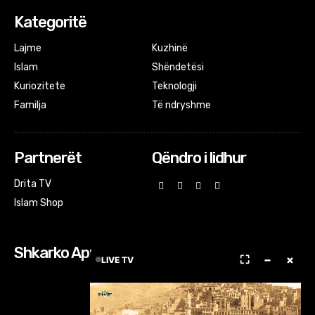
Kategoritë
Lajme
Kuzhinë
Islam
Shëndetësi
Kuriozitete
Teknologji
Familja
Të ndryshme
Partnerët
Qëndro i lidhur
Drita TV
Islam Shop
Shkarko Apps
⛶
−
×
LIVE TV