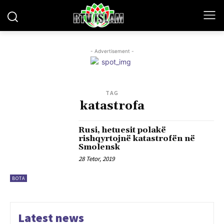
- Advertisement -
TAG
katastrofa
Rusi, hetuesit polakë
rishqyrtojnë katastrofën në
Smolensk
28 Tetor, 2019
BOTA
Latest news