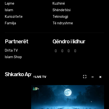
Lajme
Kuzhinë
Islam
Shëndetësi
Kuriozitete
Teknologji
Familja
Të ndryshme
Partnerët
Qëndro i lidhur
Drita TV
Islam Shop
Shkarko Apps
⛶
−
×
LIVE TV