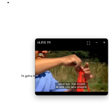
Islam Shop
Shkarko Apps
−
×
LIVE TV
⛶
Të gjitha të drejtat e rezervuara © 2023 RTV Islam.