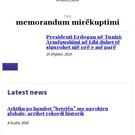
TAG
memorandum mirëkuptimi
Presidenti Erdogan në Tunizi:
Armëpushimi në Libi duhet të
sigurohet një orë e më parë
25 Dhjetor, 2019
BOTA
Latest news
Arktiku po humbet “betejën” me ngrohjen
globale, arrihet rekordi historik
8 Gusht, 2026