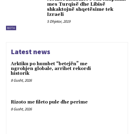
mes Turqisë dhe Libisë
shkaktojnë shqetësime tek
Izraeli
5 Dhjetor, 2019
BOTA
Latest news
Arktiku po humbet “betejën” me
ngrohjen globale, arrihet rekordi
historik
8 Gusht, 2026
Rizoto me fileto pule dhe perime
8 Gusht, 2026