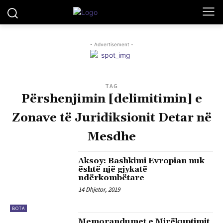
- Advertisement -
TAG
Përshenjimin [delimitimin] e
Zonave të Juridiksionit Detar në
Mesdhe
Aksoy: Bashkimi Evropian nuk
është një gjykatë
ndërkombëtare
14 Dhjetor, 2019
BOTA
Memorandumet e Mirëkuptimit