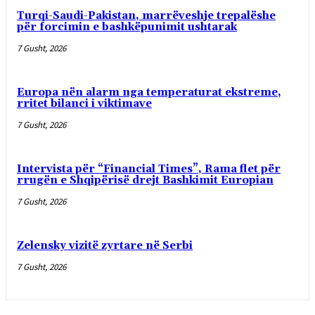
Turqi-Saudi-Pakistan, marrëveshje trepalëshe
për forcimin e bashkëpunimit ushtarak
7 Gusht, 2026
Europa nën alarm nga temperaturat ekstreme,
rritet bilanci i viktimave
7 Gusht, 2026
Intervista për “Financial Times”, Rama flet për
rrugën e Shqipërisë drejt Bashkimit Europian
7 Gusht, 2026
Zelensky vizitë zyrtare në Serbi
7 Gusht, 2026