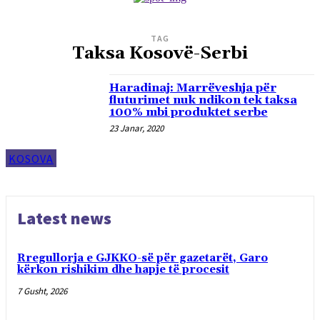
TAG
Taksa Kosovë-Serbi
Haradinaj: Marrëveshja për
fluturimet nuk ndikon tek taksa
100% mbi produktet serbe
23 Janar, 2020
KOSOVA
Latest news
Rregullorja e GJKKO-së për gazetarët, Garo
kërkon rishikim dhe hapje të procesit
7 Gusht, 2026