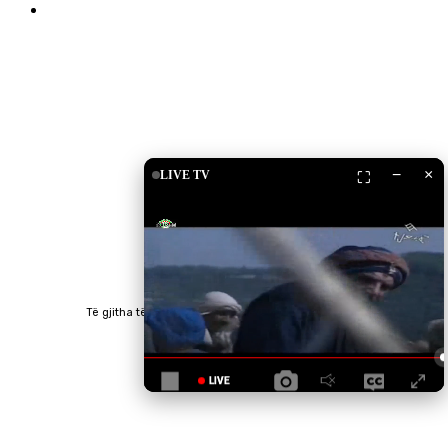
Islam Shop
Shkarko Apps
−
×
LIVE TV
⛶
Të gjitha të drejtat e rezervuara © 2023 RTV Islam.