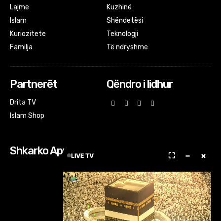
Lajme
Kuzhinë
Islam
Shëndetësi
Kuriozitete
Teknologji
Familja
Të ndryshme
Partnerët
Qëndro i lidhur
Drita TV
Islam Shop
Shkarko Apps
⛶
−
×
LIVE TV