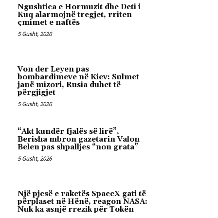
Ngushtica e Hormuzit dhe Deti i
Kuq alarmojnë tregjet, rriten
çmimet e naftës
5 Gusht, 2026
Von der Leyen pas
bombardimeve në Kiev: Sulmet
janë mizori, Rusia duhet të
përgjigjet
5 Gusht, 2026
“Akt kundër fjalës së lirë”,
Berisha mbron gazetarin Valon
Belen pas shpalljes “non grata”
5 Gusht, 2026
Një pjesë e raketës SpaceX gati të
përplaset në Hënë, reagon NASA:
Nuk ka asnjë rrezik për Tokën