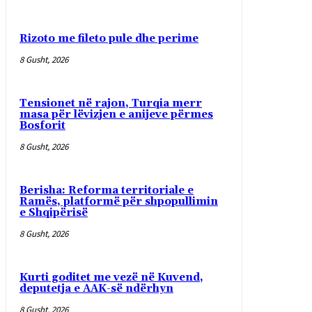
Rizoto me fileto pule dhe perime
8 Gusht, 2026
Tensionet në rajon, Turqia merr
masa për lëvizjen e anijeve përmes
Bosforit
8 Gusht, 2026
Berisha: Reforma territoriale e
Ramës, platformë për shpopullimin
e Shqipërisë
8 Gusht, 2026
Kurti goditet me vezë në Kuvend,
deputetja e AAK-së ndërhyn
8 Gusht, 2026