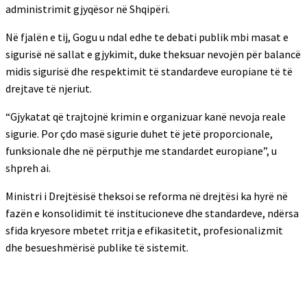
administrimit gjyqësor në Shqipëri.
Në fjalën e tij, Gogu u ndal edhe te debati publik mbi masat e
sigurisë në sallat e gjykimit, duke theksuar nevojën për balancë
midis sigurisë dhe respektimit të standardeve europiane të të
drejtave të njeriut.
“Gjykatat që trajtojnë krimin e organizuar kanë nevoja reale
sigurie. Por çdo masë sigurie duhet të jetë proporcionale,
funksionale dhe në përputhje me standardet europiane”, u
shpreh ai.
Ministri i Drejtësisë theksoi se reforma në drejtësi ka hyrë në
fazën e konsolidimit të institucioneve dhe standardeve, ndërsa
sfida kryesore mbetet rritja e efikasitetit, profesionalizmit
dhe besueshmërisë publike të sistemit.