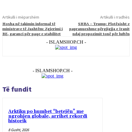
Artikulli i mëparshëm
Artikulli i rradhës
Hoxha në takimin informal të
SHBA – Trump: Plotësisht e
ministrave të Jashtëm: Zgjerimi i
papranueshme përgjigjja e Iranit
BE, garanci për paqe e stabilitet
ndaj propozimit tonë për luftën
- ISLAMSHOP.CH -
- ISLAMSHOP.CH -
Të fundit
Arktiku po humbet “betejën” me
ngrohjen globale, arrihet rekordi
historik
8 Gusht, 2026