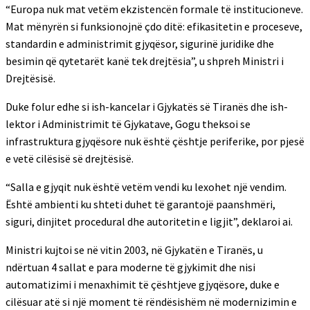
“Europa nuk mat vetëm ekzistencën formale të institucioneve.
Mat mënyrën si funksionojnë çdo ditë: efikasitetin e proceseve,
standardin e administrimit gjyqësor, sigurinë juridike dhe
besimin që qytetarët kanë tek drejtësia”, u shpreh Ministri i
Drejtësisë.
Duke folur edhe si ish-kancelar i Gjykatës së Tiranës dhe ish-
lektor i Administrimit të Gjykatave, Gogu theksoi se
infrastruktura gjyqësore nuk është çështje periferike, por pjesë
e vetë cilësisë së drejtësisë.
“Salla e gjyqit nuk është vetëm vendi ku lexohet një vendim.
Është ambienti ku shteti duhet të garantojë paanshmëri,
siguri, dinjitet procedural dhe autoritetin e ligjit”, deklaroi ai.
Ministri kujtoi se në vitin 2003, në Gjykatën e Tiranës, u
ndërtuan 4 sallat e para moderne të gjykimit dhe nisi
automatizimi i menaxhimit të çështjeve gjyqësore, duke e
cilësuar atë si një moment të rëndësishëm në modernizimin e