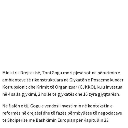
Ministri i Drejtësisë, Toni Gogu mori pjesë sot në përurimin e
ambienteve të rikonstruktuara në Gjykatën e Posaçme kundër
Korrupsionit dhe Krimit të Organizuar (GJKKO), ku u investua
në 4 salla gjykimi, 2 holle të gjykatës dhe 16 zyra gjyqtarësh.
Në fjalën e tij, Gogu e vendosi investimin në kontekstin e
reformës në drejtësi dhe të fazës përmbyllëse të negociatave
të Shqipërisë me Bashkimin Europian për Kapitullin 23.