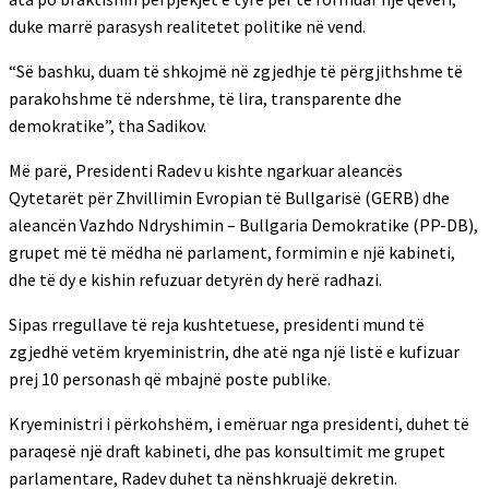
duke marrë parasysh realitetet politike në vend.
“Së bashku, duam të shkojmë në zgjedhje të përgjithshme të
parakohshme të ndershme, të lira, transparente dhe
demokratike”, tha Sadikov.
Më parë, Presidenti Radev u kishte ngarkuar aleancës
Qytetarët për Zhvillimin Evropian të Bullgarisë (GERB) dhe
aleancën Vazhdo Ndryshimin – Bullgaria Demokratike (PP-DB),
grupet më të mëdha në parlament, formimin e një kabineti,
dhe të dy e kishin refuzuar detyrën dy herë radhazi.
Sipas rregullave të reja kushtetuese, presidenti mund të
zgjedhë vetëm kryeministrin, dhe atë nga një listë e kufizuar
prej 10 personash që mbajnë poste publike.
Kryeministri i përkohshëm, i emëruar nga presidenti, duhet të
paraqesë një draft kabineti, dhe pas konsultimit me grupet
parlamentare, Radev duhet ta nënshkruajë dekretin.