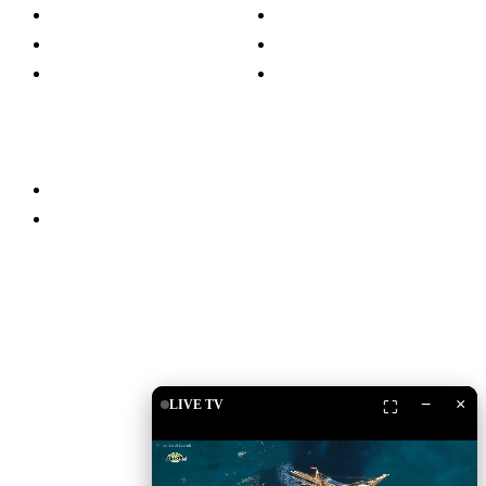
Islam
Shëndetësi
Kuriozitete
Teknologji
Familja
Të ndryshme
Partnerët
Qëndro i lidhur
Drita TV
Islam Shop
Shkarko Apps
−
×
LIVE TV
⛶