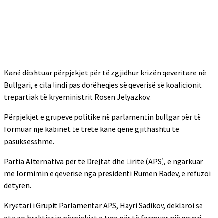
Kanë dështuar përpjekjet për të zgjidhur krizën qeveritare në
Bullgari, e cila lindi pas dorëheqjes së qeverisë së koalicionit
trepartiak të kryeministrit Rosen Jelyazkov.
Përpjekjet e grupeve politike në parlamentin bullgar për të
formuar një kabinet të tretë kanë qenë gjithashtu të
pasuksesshme.
Partia Alternativa për të Drejtat dhe Liritë (APS), e ngarkuar
me formimin e qeverisë nga presidenti Rumen Radev, e refuzoi
detyrën.
Kryetari i Grupit Parlamentar APS, Hayri Sadikov, deklaroi se
ata po braktisnin përpjekjet e tyre për të formuar një qeveri,