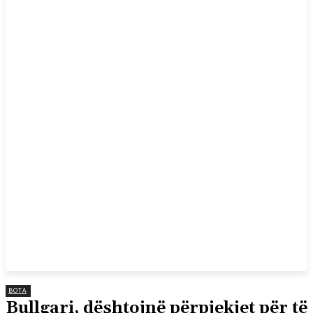
BOTA
Bullgari, dështojnë përpjekjet për të