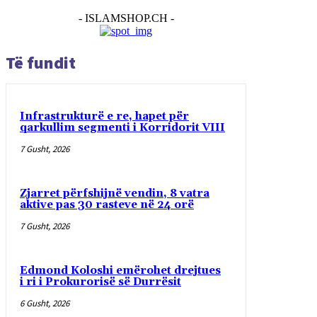
- ISLAMSHOP.CH -
Të fundit
Infrastrukturë e re, hapet për
qarkullim segmenti i Korridorit VIII
7 Gusht, 2026
Zjarret përfshijnë vendin, 8 vatra
aktive pas 30 rasteve në 24 orë
7 Gusht, 2026
Edmond Koloshi emërohet drejtues
i ri i Prokurorisë së Durrësit
6 Gusht, 2026