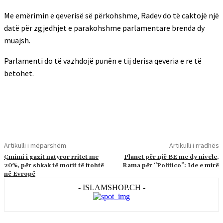
Me emërimin e qeverisë së përkohshme, Radev do të caktojë një
datë për zgjedhjet e parakohshme parlamentare brenda dy
muajsh.
Parlamenti do të vazhdojë punën e tij derisa qeveria e re të
betohet.
Artikulli i mëparshëm
Artikulli i rradhës
Çmimi i gazit natyror rritet me
Planet për një BE me dy nivele,
20%, për shkak të motit të ftohtë
Rama për “Politico”: Ide e mirë
në Evropë
- ISLAMSHOP.CH -