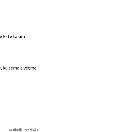
të ketë takim
në, ku tema e vetme
Artikulli i rradhës