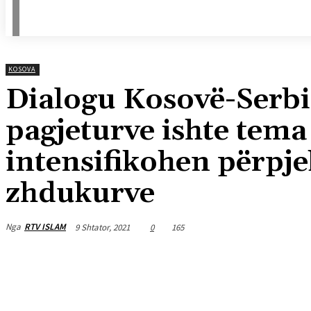
KOSOVA
Dialogu Kosovë-Serbi,
pagjeturve ishte tema
intensifikohen përpjek
zhdukurve
Nga
RTV ISLAM
9 Shtator, 2021
0
165