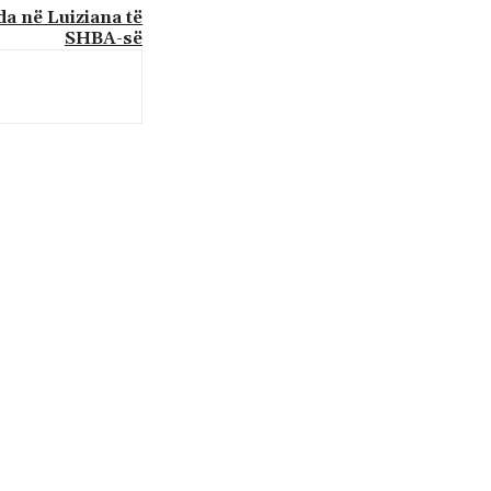
da në Luiziana të
SHBA-së