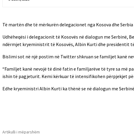
Të martën dhe të mërkurën delegacionet nga Kosova dhe Serbia ja
Udhëheqësi i delegacionit të Kosovës në dialogun me Serbinë, Bes
ndërmjet kryeministrit të Kosovës, Albin Kurti dhe presidentit të
Bislimi sot në një postim në Twitter shkruan se familjet kanë nevo
“Familjet kanë nevojë të dinë fatin e familjarëve të tyre sa më
ishin të pagjeturit. Kemi kërkuar të intensifikohen përpjekjet pë
Edhe kryeministri Albin Kurti ka thënë se në dialogun me Serbinë
Shpërndaj
Artikulli i mëparshëm