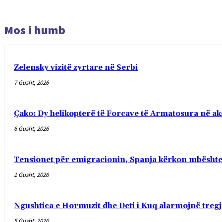
Mos i humb
Zelensky vizitë zyrtare në Serbi
7 Gusht, 2026
Çako: Dy helikopterë të Forcave të Armatosura në ak
6 Gusht, 2026
Tensionet për emigracionin, Spanja kërkon mbështet
1 Gusht, 2026
Ngushtica e Hormuzit dhe Deti i Kuq alarmojnë tregj
5 Gusht, 2026