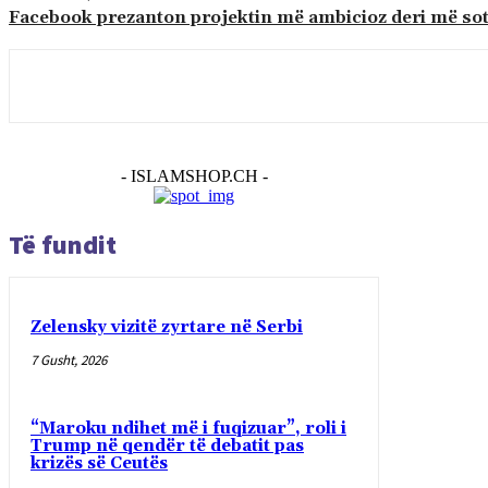
Facebook prezanton projektin më ambicioz deri më so
- ISLAMSHOP.CH -
Të fundit
Zelensky vizitë zyrtare në Serbi
7 Gusht, 2026
“Maroku ndihet më i fuqizuar”, roli i
Trump në qendër të debatit pas
krizës së Ceutës