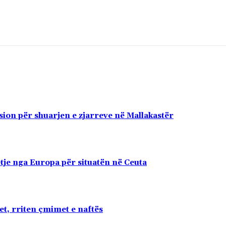
sion për shuarjen e zjarreve në Mallakastër
je nga Europa për situatën në Ceuta
et, rriten çmimet e naftës