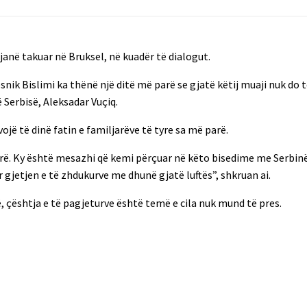
në takuar në Bruksel, në kuadër të dialogut.
nik Bislimi ka thënë një ditë më parë se gjatë këtij muaji nuk do 
 Serbisë, Aleksadar Vuçiq.
jë të dinë fatin e familjarëve të tyre sa më parë.
 parë. Ky është mesazhi që kemi përçuar në këto bisedime me Serbi
r gjetjen e të zhdukurve me dhunë gjatë luftës”, shkruan ai.
, çështja e të pagjeturve është temë e cila nuk mund të pres.