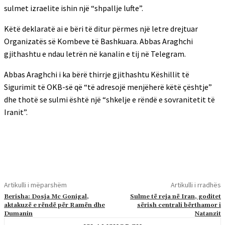
sulmet izraelite ishin një “shpallje lufte”.
Këtë deklaratë ai e bëri të ditur përmes një letre drejtuar
Organizatës së Kombeve të Bashkuara. Abbas Araghchi
gjithashtu e ndau letrën në kanalin e tij në Telegram.
Abbas Araghchi i ka bërë thirrje gjithashtu Këshillit të
Sigurimit të OKB-së që “të adresojë menjëherë këtë çështje”
dhe thotë se sulmi është një “shkelje e rëndë e sovranitetit të
Iranit”.
Artikulli i mëparshëm
Artikulli i rradhës
Berisha: Dosja Mc Gonigal,
Sulme të reja në Iran, goditet
aktakuzë e rëndë për Ramën dhe
sërish centrali bërthamor i
Dumanin
Natanzit