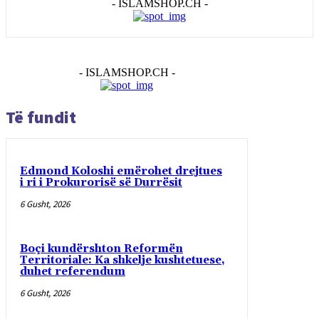
- ISLAMSHOP.CH -
- ISLAMSHOP.CH -
Të fundit
Edmond Koloshi emërohet drejtues
i ri i Prokurorisë së Durrësit
6 Gusht, 2026
Boçi kundërshton Reformën
Territoriale: Ka shkelje kushtetuese,
duhet referendum
6 Gusht, 2026