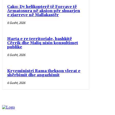
Çako: Dy helikopterë të Forcave të
Armatosura në aksion për shuarjen
e zjarreve në Mallakastër
6 Gusht, 2026
Harta e re territoriale, bashkitë
Cërrik dhe Maliq nisin konsultimet
publike
6 Gusht, 2026
Kryeministri Rama thekson vlerat e
shërbimit dhe angazhimit
6 Gusht, 2026