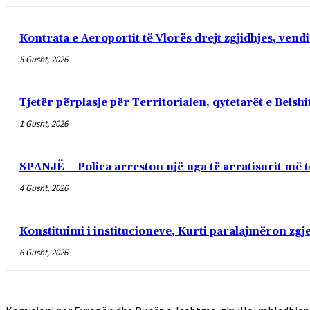
Kontrata e Aeroportit të Vlorës drejt zgjidhjes, vend
5 Gusht, 2026
Tjetër përplasje për Territorialen, qytetarët e Bel
1 Gusht, 2026
SPANJË – Polica arreston një nga të arratisurit më t
4 Gusht, 2026
Konstituimi i institucioneve, Kurti paralajmëron zg
6 Gusht, 2026