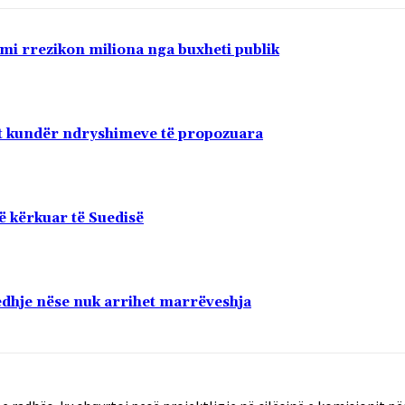
imi rrezikon miliona nga buxheti publik
shit kundër ndryshimeve të propozuara
ë kërkuar të Suedisë
jedhje nëse nuk arrihet marrëveshja