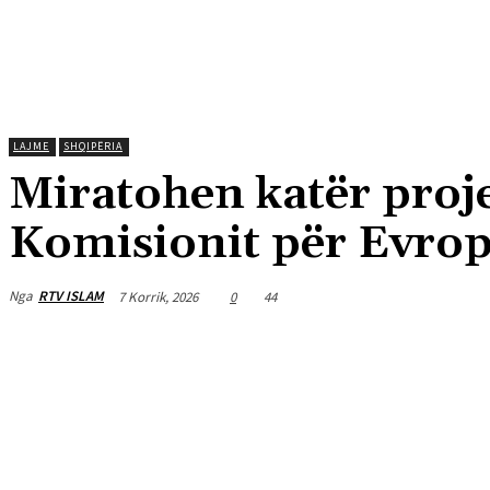
LAJME
SHQIPËRIA
Miratohen katër proje
Komisionit për Evrop
Nga
RTV ISLAM
7 Korrik, 2026
0
44