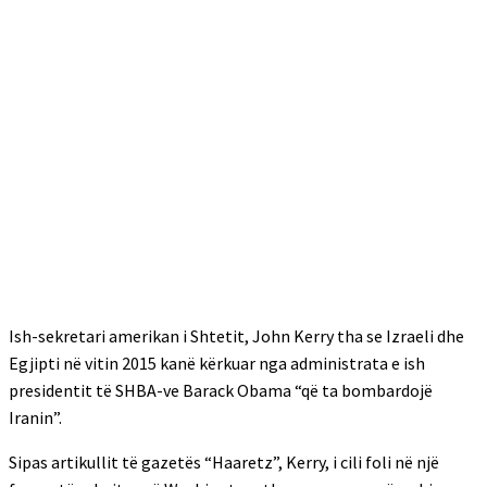
Ish-sekretari amerikan i Shtetit, John Kerry tha se Izraeli dhe
Egjipti në vitin 2015 kanë kërkuar nga administrata e ish
presidentit të SHBA-ve Barack Obama “që ta bombardojë
Iranin”.
Sipas artikullit të gazetës “Haaretz”, Kerry, i cili foli në një