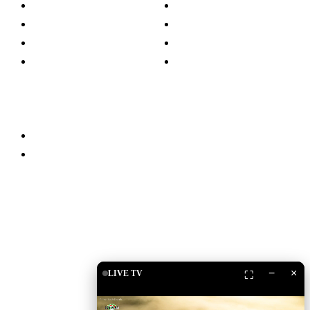
Lajme
Kuzhinë
Islam
Shëndetësi
Kuriozitete
Teknologji
Familja
Të ndryshme
Partnerët
Qëndro i lidhur
Drita TV
Islam Shop
Shkarko Apps
−
×
LIVE TV
⛶