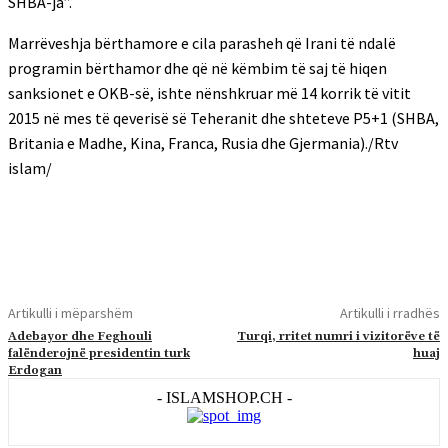
SHBA-ja”.
Marrëveshja bërthamore e cila parasheh që Irani të ndalë
programin bërthamor dhe që në këmbim të saj të hiqen
sanksionet e OKB-së, ishte nënshkruar më 14 korrik të vitit
2015 në mes të qeverisë së Teheranit dhe shteteve P5+1 (SHBA,
Britania e Madhe, Kina, Franca, Rusia dhe Gjermania)./Rtv
islam/
Artikulli i mëparshëm
Artikulli i rradhës
Adebayor dhe Feghouli
Turqi, rritet numri i vizitorëve të
falënderojnë presidentin turk
huaj
Erdogan
- ISLAMSHOP.CH -