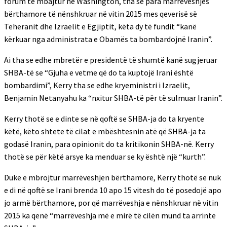
forum të mbajtur në Washington, tha se para marrëveshjes
bërthamore të nënshkruar në vitin 2015 mes qeverisë së
Teheranit dhe Izraelit e Egjiptit, këta dy të fundit “kanë
kërkuar nga administrata e Obamës ta bombardojnë Iranin”.
Ai tha se edhe mbretër e presidentë të shumtë kanë sugjeruar
SHBA-të se “Gjuha e vetme që do ta kuptojë Irani është
bombardimi”, Kerry tha se edhe kryeministri i Izraelit,
Benjamin Netanyahu ka “nxitur SHBA-të për të sulmuar Iranin”.
Kerry thotë se e dinte se në qoftë se SHBA-ja do ta kryente
këtë, këto shtete të cilat e mbështesnin atë që SHBA-ja ta
godasë Iranin, para opinionit do ta kritikonin SHBA-në. Kerry
thotë se për këtë arsye ka menduar se ky është një “kurth”.
Duke e mbrojtur marrëveshjen bërthamore, Kerry thotë se nuk
e di në qoftë se Irani brenda 10 apo 15 vitesh do të posedojë apo
jo armë bërthamore, por që marrëveshja e nënshkruar në vitin
2015 ka qenë “marrëveshja më e mirë të cilën mund ta arrinte