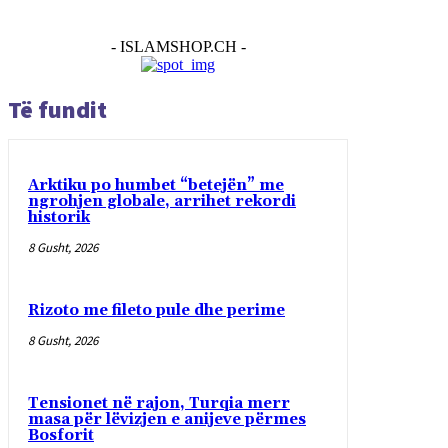
- ISLAMSHOP.CH -
Të fundit
Arktiku po humbet “betejën” me
ngrohjen globale, arrihet rekordi
historik
8 Gusht, 2026
Rizoto me fileto pule dhe perime
8 Gusht, 2026
Tensionet në rajon, Turqia merr
masa për lëvizjen e anijeve përmes
Bosforit