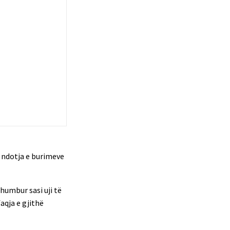
e ndotja e burimeve
humbur sasi uji të
aqja e gjithë