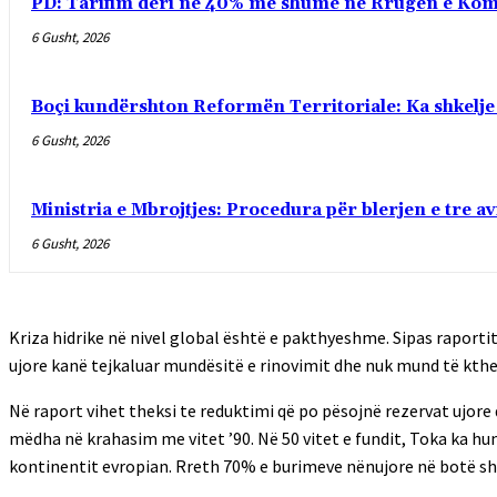
PD: Tarifim deri në 40% më shumë në Rrugën e Kombi
6 Gusht, 2026
Boçi kundërshton Reformën Territoriale: Ka shkelj
6 Gusht, 2026
Ministria e Mbrojtjes: Procedura për blerjen e tre avio
6 Gusht, 2026
Kriza hidrike në nivel global është e pakthyeshme. Sipas raporti
ujore kanë tejkaluar mundësitë e rinovimit dhe nuk mund të kth
Në raport vihet theksi te reduktimi që po pësojnë rezervat ujore
mëdha në krahasim me vitet ’90. Në 50 vitet e fundit, Toka ka hu
kontinentit evropian. Rreth 70% e burimeve nënujore në botë s