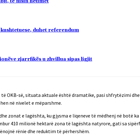
t, të nisin hetimet
e kushtetuese, duhet referendum
nëve zjarrfikës u zhvillua sipas ligjit
t të OKB-së, situata aktuale është dramatike, pasi shfrytëzimi dh
ehen në nivelet e mëparshme.
 dhe zonat e lagështa, ku gjysma e liqeneve të mëdhenj në botë ka 
mbur 410 milionë hektarë zona të lagështa natyrore, gati sa sipërf
hënojnë rënie dhe reduktim të përhershëm.