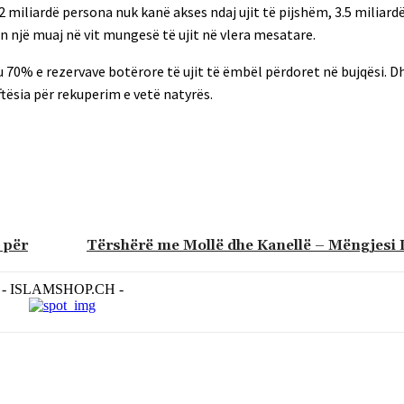
2 miliardë persona nuk kanë akses ndaj ujit të pijshëm, 3.5 miliard
n një muaj në vit mungesë të ujit në vlera mesatare.
 70% e rezervave botërore të ujit të ëmbël përdoret në bujqësi. D
ësia për rekuperim e vetë natyrës.
 për
Tërshërë me Mollë dhe Kanellë – Mëngjesi I
- ISLAMSHOP.CH -