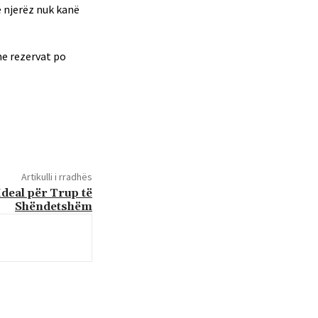
ë njerëz nuk kanë
he rezervat po
Artikulli i rradhës
deal për Trup të
Shëndetshëm