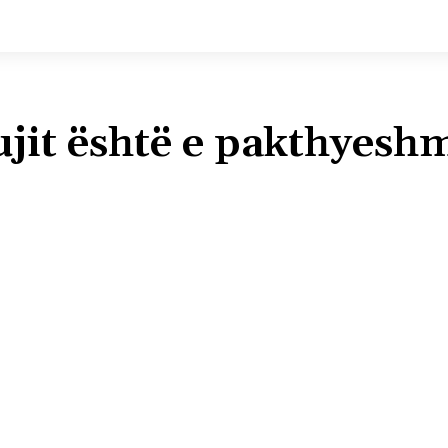
ujit është e pakthyesh
Shpërndaj