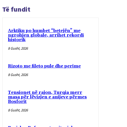
Të fundit
Arktiku po humbet “betejën” me
ngrohjen globale, arrihet rekordi
historik
8 Gusht, 2026
Rizoto me fileto pule dhe perime
8 Gusht, 2026
Tensionet në rajon, Turqia merr
masa për lëvizjen e anijeve përmes
Bosforit
8 Gusht, 2026