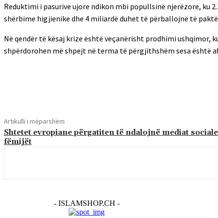
Reduktimi i pasurive ujore ndikon mbi popullsinë njerëzore, ku 2.
shërbime higjienike dhe 4 miliardë duhet të përballojnë të paktë
Në qendër të kësaj krize është veçanërisht prodhimi ushqimor, ku
shpërdorohen më shpejt në terma të përgjithshëm sesa është aft
Shpërndaj
Artikulli i mëparshëm
Shtetet evropiane përgatiten të ndalojnë mediat sociale
fëmijët
- ISLAMSHOP.CH -