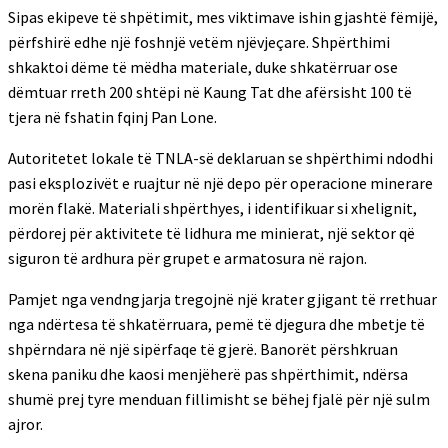
Sipas ekipeve të shpëtimit, mes viktimave ishin gjashtë fëmijë,
përfshirë edhe një foshnjë vetëm njëvjeçare. Shpërthimi
shkaktoi dëme të mëdha materiale, duke shkatërruar ose
dëmtuar rreth 200 shtëpi në Kaung Tat dhe afërsisht 100 të
tjera në fshatin fqinj Pan Lone.
Autoritetet lokale të TNLA-së deklaruan se shpërthimi ndodhi
pasi eksplozivët e ruajtur në një depo për operacione minerare
morën flakë. Materiali shpërthyes, i identifikuar si xhelignit,
përdorej për aktivitete të lidhura me minierat, një sektor që
siguron të ardhura për grupet e armatosura në rajon.
Pamjet nga vendngjarja tregojnë një krater gjigant të rrethuar
nga ndërtesa të shkatërruara, pemë të djegura dhe mbetje të
shpërndara në një sipërfaqe të gjerë. Banorët përshkruan
skena paniku dhe kaosi menjëherë pas shpërthimit, ndërsa
shumë prej tyre menduan fillimisht se bëhej fjalë për një sulm
ajror.