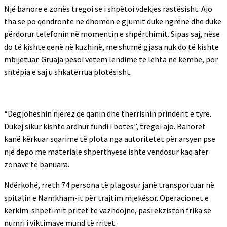
Një banore e zonës tregoi se i shpëtoi vdekjes rastësisht. Ajo
tha se po qëndronte në dhomën e gjumit duke ngrënë dhe duke
përdorur telefonin në momentin e shpërthimit. Sipas saj, nëse
do të kishte qenë në kuzhinë, me shumë gjasa nuk do të kishte
mbijetuar. Gruaja pësoi vetëm lëndime të lehta në këmbë, por
shtëpia e saj u shkatërrua plotësisht.
“Dëgjoheshin njerëz që qanin dhe thërrisnin prindërit e tyre.
Dukej sikur kishte ardhur fundi i botës”, tregoi ajo. Banorët
kanë kërkuar sqarime të plota nga autoritetet për arsyen pse
një depo me materiale shpërthyese ishte vendosur kaq afër
zonave të banuara.
Ndërkohë, rreth 74 persona të plagosur janë transportuar në
spitalin e Namkham-it për trajtim mjekësor. Operacionet e
kërkim-shpëtimit pritet të vazhdojnë, pasi ekziston frika se
numri i viktimave mund të rritet.