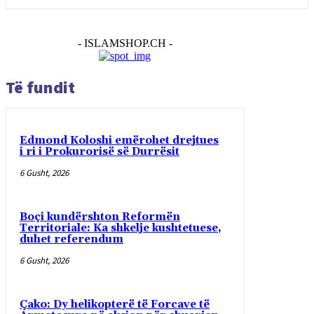
- ISLAMSHOP.CH -
Të fundit
Edmond Koloshi emërohet drejtues
i ri i Prokurorisë së Durrësit
6 Gusht, 2026
Boçi kundërshton Reformën
Territoriale: Ka shkelje kushtetuese,
duhet referendum
6 Gusht, 2026
Çako: Dy helikopterë të Forcave të