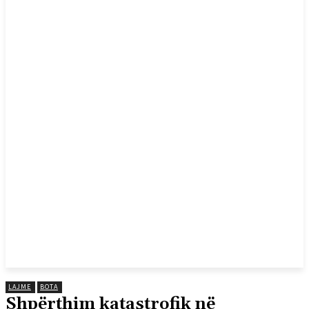
LAJME
BOTA
Shpërthim katastrofik në