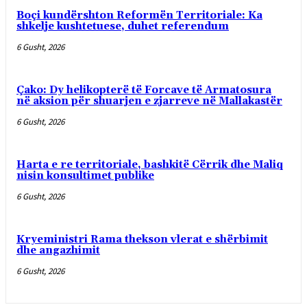
Boçi kundërshton Reformën Territoriale: Ka
shkelje kushtetuese, duhet referendum
6 Gusht, 2026
Çako: Dy helikopterë të Forcave të Armatosura
në aksion për shuarjen e zjarreve në Mallakastër
6 Gusht, 2026
Harta e re territoriale, bashkitë Cërrik dhe Maliq
nisin konsultimet publike
6 Gusht, 2026
Kryeministri Rama thekson vlerat e shërbimit
dhe angazhimit
6 Gusht, 2026