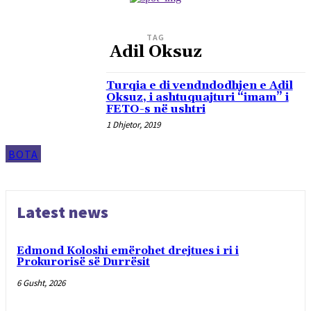
TAG
Adil Oksuz
Turqia e di vendndodhjen e Adil
Oksuz, i ashtuquajturi “imam” i
FETO-s në ushtri
1 Dhjetor, 2019
BOTA
Latest news
Edmond Koloshi emërohet drejtues i ri i
Prokurorisë së Durrësit
6 Gusht, 2026