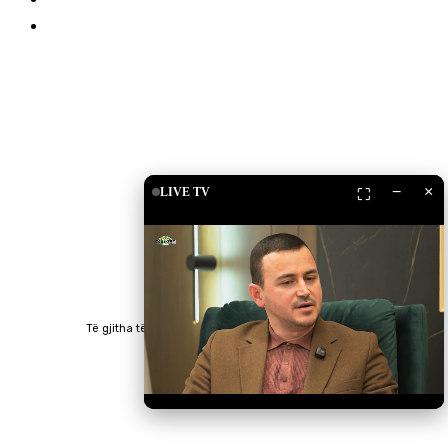
Islam Shop
Shkarko Apps
−
×
LIVE TV
⛶
Të gjitha të drejtat e rezervuara © 2023 RTV Islam.