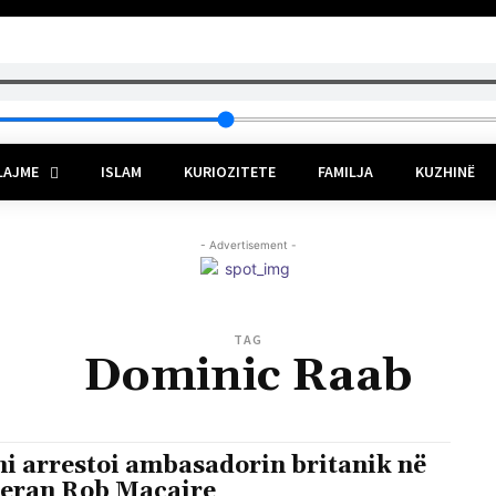
LAJME
ISLAM
KURIOZITETE
FAMILJA
KUZHINË
- Advertisement -
TAG
Dominic Raab
ni arrestoi ambasadorin britanik në
eran Rob Macaire