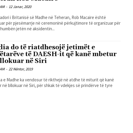
LAM
-
12 Janar, 2020
dori i Britanisë së Madhe në Teheran, Rob Macaire është
uar për pjesëmarrje në ceremoninë përkujtimore të organizuar për
 humbën jetën në aksidentin...
lia do të riatdhesojë jetimët e
tëtarëve të DAESH-it që kanë mbetur
bllokuar në Siri
LAM
-
22 Nëntor, 2019
ia e Madhe ka vendosur të rikthejë në atdhe të miturit që kanë
 në bllokuar në Siri, për shkak të vdekjes së prindërve të tyre