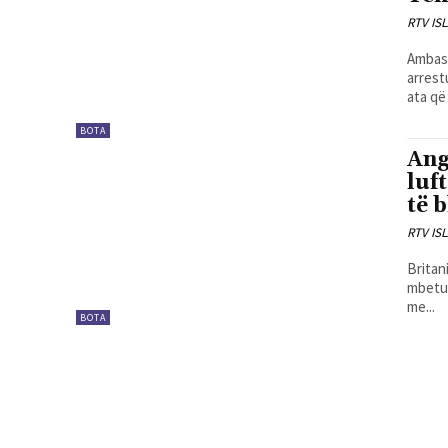
RTV IS
Ambasa
arrest
ata që
BOTA
Ang
luf
të 
RTV IS
Britan
mbetur
me...
BOTA