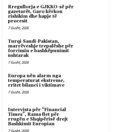
Rregullorja e GJKKO-së për
gazetarët, Garo kërkon
rishikim dhe hapje të
procesit
7 Gusht, 2026
Turqi-Saudi-Pakistan,
marrëveshje trepalëshe për
forcimin e bashkëpunimit
ushtarak
7 Gusht, 2026
Europa nën alarm nga
temperaturat ekstreme,
rritet bilanci i viktimave
7 Gusht, 2026
Intervista për “Financial
Times”, Rama flet për
rrugën e Shqipërisë drejt
Bashkimit Europian
7 Gusht, 2026