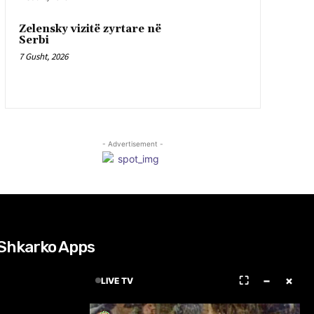
Zelensky vizitë zyrtare në
Serbi
7 Gusht, 2026
- Advertisement -
Shkarko Apps
⛶
−
×
LIVE TV