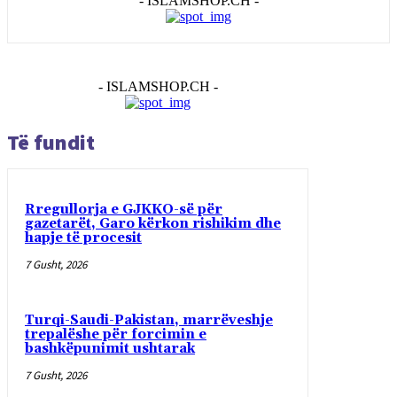
- ISLAMSHOP.CH -
- ISLAMSHOP.CH -
Të fundit
Rregullorja e GJKKO-së për
gazetarët, Garo kërkon rishikim dhe
hapje të procesit
7 Gusht, 2026
Turqi-Saudi-Pakistan, marrëveshje
trepalëshe për forcimin e
bashkëpunimit ushtarak
7 Gusht, 2026