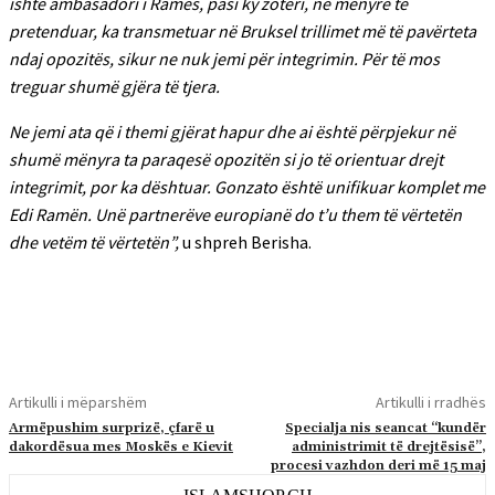
ishte ambasadori i Ramës, pasi ky zotëri, në mënyrë të
pretenduar, ka transmetuar në Bruksel trillimet më të pavërteta
ndaj opozitës, sikur ne nuk jemi për integrimin. Për të mos
treguar shumë gjëra të tjera.
Ne jemi ata që i themi gjërat hapur dhe ai është përpjekur në
shumë mënyra ta paraqesë opozitën si jo të orientuar drejt
integrimit, por ka dështuar. Gonzato është unifikuar komplet me
Edi Ramën. Unë partnerëve europianë do t’u them të vërtetën
dhe vetëm të vërtetën”,
u shpreh Berisha.
Artikulli i mëparshëm
Artikulli i rradhës
Armëpushim surprizë, çfarë u
Specialja nis seancat “kundër
dakordësua mes Moskës e Kievit
administrimit të drejtësisë”,
procesi vazhdon deri më 15 maj