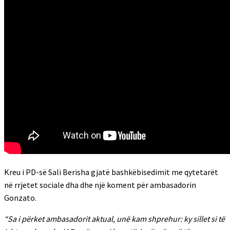
Kreu i PD-së Sali Berisha gjatë bashkëbisedimit me qytetarët
në rrjetet sociale dha dhe një koment për ambasadorin
Gonzato.
“Sa i përket ambasadorit aktual, unë kam shprehur: ky sillet si të