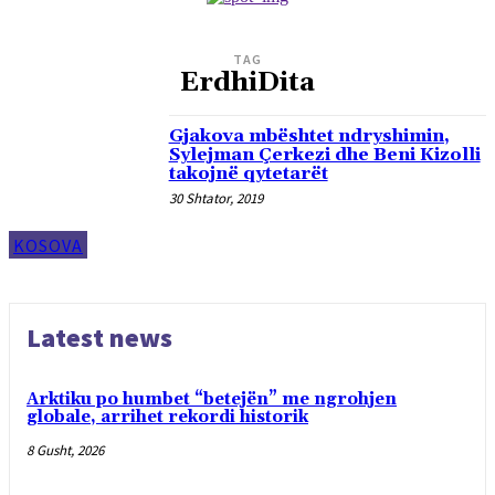
TAG
ErdhiDita
Gjakova mbështet ndryshimin,
Sylejman Çerkezi dhe Beni Kizolli
takojnë qytetarët
30 Shtator, 2019
KOSOVA
Latest news
Arktiku po humbet “betejën” me ngrohjen
globale, arrihet rekordi historik
8 Gusht, 2026