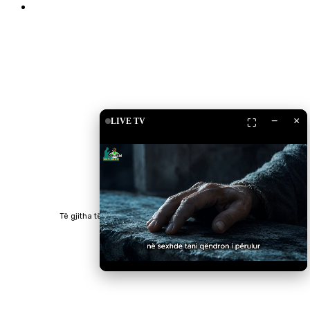
Islam Shop
Shkarko Apps
−
×
LIVE TV
⛶
Të gjitha të drejtat e rezervuara © 2023 RTV Islam.