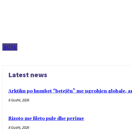
BOTA
Latest news
Arktiku po humbet “betejën” me ngrohjen globale, ar
8 Gusht, 2026
Rizoto me fileto pule dhe perime
8 Gusht, 2026