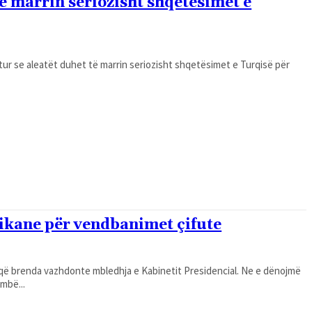
ë marrin seriozisht shqetësimet e
itur se aleatët duhet të marrin seriozisht shqetësimet e Turqisë për
ikane për vendbanimet çifute
nda vazhdonte mbledhja e Kabinetit Presidencial. Ne e dënojmë
mbë...