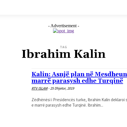
- Advertisement -
TAG
Ibrahim Kalin
Kalin: Asnjë plan në Mesdheun
marrë parasysh edhe Turqinë
RTV ISLAM
-
25 Dhjetor, 2019
Zëdhënësi i Presidencës turke, Ibrahim Kalin deklaroi
e marrë parasysh edhe Turqinë. Ibrahim...