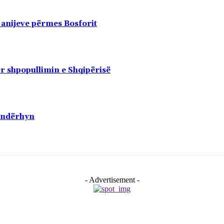
 anijeve përmes Bosforit
r shpopullimin e Shqipërisë
ë ndërhyn
- Advertisement -