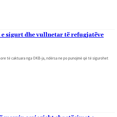
e sigurt dhe vullnetar të refugjatëve
yesore të caktuara nga OKB-ja, ndërsa ne po punojmë që të sigurohet