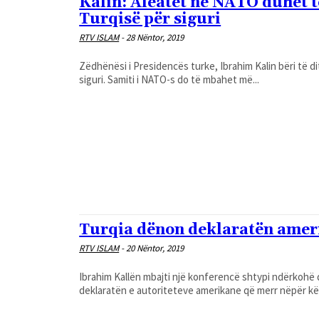
Kalin: Aleatët në NATO duhet t
Turqisë për siguri
RTV ISLAM
-
28 Nëntor, 2019
Zëdhënësi i Presidencës turke, Ibrahim Kalin bëri të d
siguri. Samiti i NATO-s do të mbahet më...
Turqia dënon deklaratën amer
RTV ISLAM
-
20 Nëntor, 2019
Ibrahim Kallën mbajti një konferencë shtypi ndërkohë që bre
deklaratën e autoriteteve amerikane që merr nëpër kë