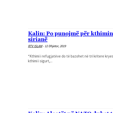
Kalin: Po punojmë për kthimin 
sirianë
RTV ISLAM
-
12 Dhjetor, 2019
“Kthimi i refugjatëve do të bazohet në tri kritere kr
kthimi i sigurt,...