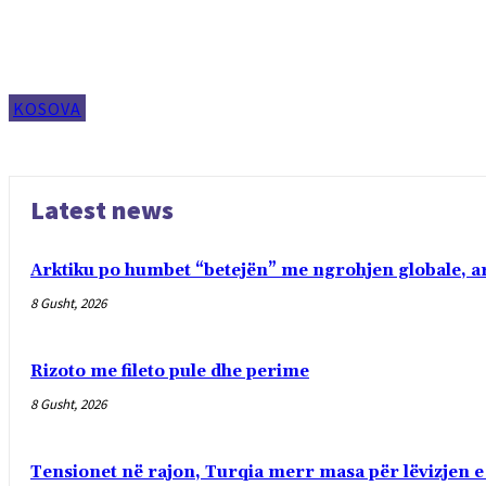
KOSOVA
Latest news
Arktiku po humbet “betejën” me ngrohjen globale, ar
8 Gusht, 2026
Rizoto me fileto pule dhe perime
8 Gusht, 2026
Tensionet në rajon, Turqia merr masa për lëvizjen e