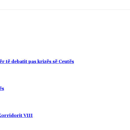
r të debatit pas krizës së Ceutës
ës
Korridorit VIII