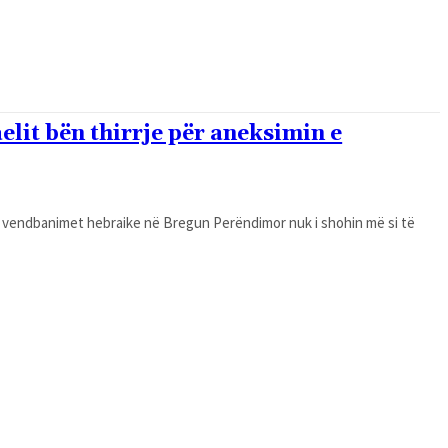
aelit bën thirrje për aneksimin e
e vendbanimet hebraike në Bregun Perëndimor nuk i shohin më si të