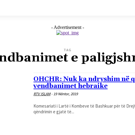
- Advertisement -
TAG
ndbanimet e paligjs
OHCHR: Nuk ka ndryshim në qën
vendbanimet hebraike
RTV ISLAM
-
19 Nëntor, 2019
Komesariati i Lartë i Kombeve të Bashkuar për të Drej
qëndrimin e gjatë të...