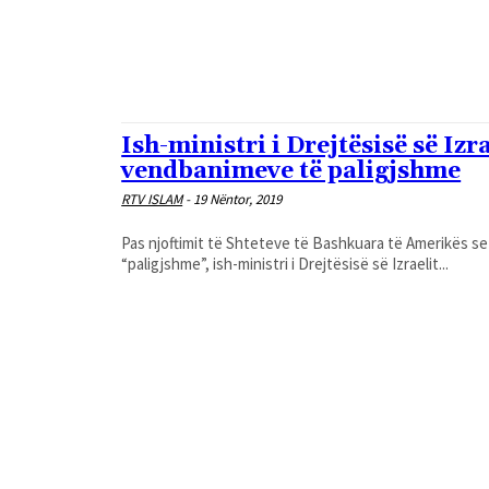
Ish-ministri i Drejtësisë së Izr
vendbanimeve të paligjshme
RTV ISLAM
-
19 Nëntor, 2019
Pas njoftimit të Shteteve të Bashkuara të Amerikës s
“paligjshme”, ish-ministri i Drejtësisë së Izraelit...