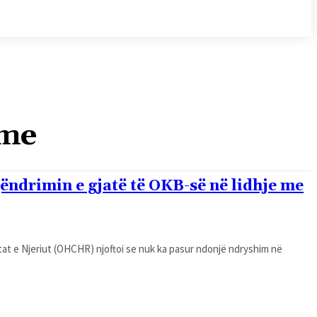
hme
drimin e gjatë të OKB-së në lidhje me
tat e Njeriut (OHCHR) njoftoi se nuk ka pasur ndonjë ndryshim në