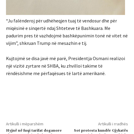
“Ju falënderoj për udhëheqjen tuaj të vendosur dhe për
miqësinë e sinqertë ndaj Shteteve të Bashkuara. Me
padurim pres të vazhdojmë bashkëpunimin tonë në vitet në
vijim”, shkruan Trump në mesazhin e tij.
Kujtojmë se disa javë më parë, Presidentja Osmani realizoi
një vizitë zyrtare në SHBA, ku zhvilloi takime të
rëndësishme me përfaqësues të lartë amerikanë.
Artikulli i mëparshëm
Artikulli i rradhës
Hyjnë në fuqi tarifat doganore
Sot protesta kundër Gjykatës