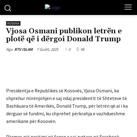
KOSOVA
Vjosa Osmani publikon letrën e
plotë që i dërgoi Donald Trump
7 Gusht, 2025
0
98
Nga
RTV ISLAM
Presidentja e Republikës së Kosovës, Vjosa Osmani, ka
shprehur mirënjohjen e saj ndaj presidentit të Shteteve të
Bashkuara të Amerikës, Donald Trump, për letrën që ai i ka
dërguar së fundmi, ku shprehet përkrahja e vazhdueshme
amerikane për Kosovën.
Përmes një postimi në faqen e saj zyrtare në Facebook,