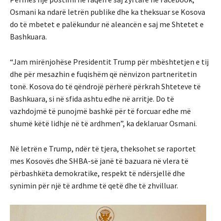
Osmani ka ndarë letrën publike dhe ka theksuar se Kosova
do të mbetet e palëkundur në aleancën e saj me Shtetet e
Bashkuara.
“Jam mirënjohëse Presidentit Trump për mbështetjen e tij
dhe për mesazhin e fuqishëm që nënvizon partneritetin
tonë. Kosova do të qëndrojë përherë përkrah Shteteve të
Bashkuara, si në sfida ashtu edhe në arritje. Do të
vazhdojmë të punojmë bashkë për të forcuar edhe më
shumë këtë lidhje në të ardhmen”, ka deklaruar Osmani.
Në letrën e Trump, ndër të tjera, theksohet se raportet
mes Kosovës dhe SHBA-së janë të bazuara në vlera të
përbashkëta demokratike, respekt të ndërsjellë dhe
synimin për një të ardhme të qetë dhe të zhvilluar.