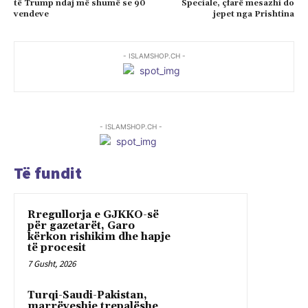
të Trump ndaj më shumë se 90
Speciale, çfarë mesazhi do
vendeve
jepet nga Prishtina
- ISLAMSHOP.CH -
- ISLAMSHOP.CH -
Të fundit
Rregullorja e GJKKO-së
për gazetarët, Garo
kërkon rishikim dhe hapje
të procesit
7 Gusht, 2026
Turqi-Saudi-Pakistan,
marrëveshje trepalëshe