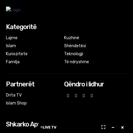
Kategoritë
Lajme
Kuzhinë
Islam
Shëndetësi
Kuriozitete
Teknologji
Familja
Të ndryshme
Partnerët
Qëndro i lidhur
Drita TV
Islam Shop
Shkarko Apps
⛶
−
×
LIVE TV