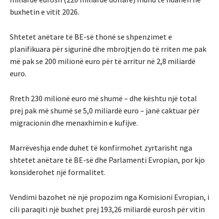
buxhetin e vitit 2026.
Shtetet anëtare të BE-së thonë se shpenzimet e
planifikuara për sigurinë dhe mbrojtjen do të rriten me pak
më pak se 200 milionë euro për të arritur në 2,8 miliardë
euro.
Rreth 230 milionë euro më shumë – dhe kështu një total
prej pak më shumë se 5,0 miliardë euro – janë caktuar për
migracionin dhe menaxhimin e kufijve.
Marrëveshja ende duhet të konfirmohet zyrtarisht nga
shtetet anëtare të BE-së dhe Parlamenti Evropian, por kjo
konsiderohet një formalitet.
Vendimi bazohet në një propozim nga Komisioni Evropian, i
cili paraqiti një buxhet prej 193,26 miliardë eurosh për vitin