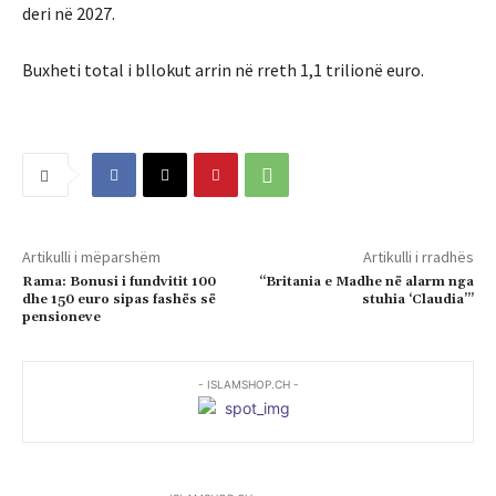
deri në 2027.
Buxheti total i bllokut arrin në rreth 1,1 trilionë euro.
Artikulli i mëparshëm
Artikulli i rradhës
Rama: Bonusi i fundvitit 100
“Britania e Madhe në alarm nga
dhe 150 euro sipas fashës së
stuhia ‘Claudia’”
pensioneve
- ISLAMSHOP.CH -