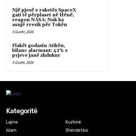
Një pjesë e raketës SpaceX
gati të përplaset në Hënë,
reagon NASA: Nuk ka
asnjë rrezik për Tokën
5 Gusht, 2026
Flakët godasin Atikën,
bilanc alarmant: 42% e
pyjeve janë zhdukur
5 Gusht, 2026
Kategoritë
Lajme
Kuzhinë
Islam
Shëndetësi