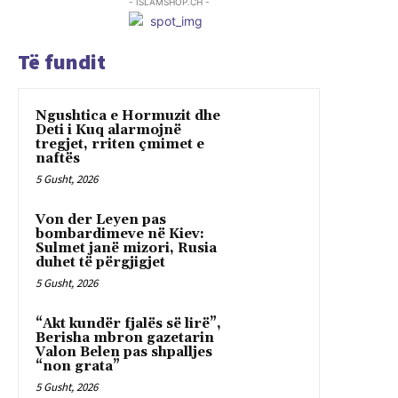
- ISLAMSHOP.CH -
Të fundit
Ngushtica e Hormuzit dhe
Deti i Kuq alarmojnë
tregjet, rriten çmimet e
naftës
5 Gusht, 2026
Von der Leyen pas
bombardimeve në Kiev:
Sulmet janë mizori, Rusia
duhet të përgjigjet
5 Gusht, 2026
“Akt kundër fjalës së lirë”,
Berisha mbron gazetarin
Valon Belen pas shpalljes
“non grata”
5 Gusht, 2026