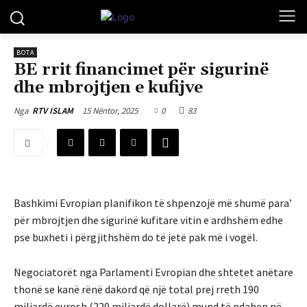
BOTA
BE rrit financimet për sigurinë
dhe mbrojtjen e kufijve
15 Nëntor, 2025
0
83
Nga
RTV ISLAM
Bashkimi Evropian planifikon të shpenzojë më shumë para’
për mbrojtjen dhe sigurinë kufitare vitin e ardhshëm edhe
pse buxheti i përgjithshëm do të jetë pak më i vogël.
Negociatorët nga Parlamenti Evropian dhe shtetet anëtare
thonë se kanë rënë dakord që një total prej rreth 190
miliardë eurosh (220 miliardë dollarë) mund të ndahen në