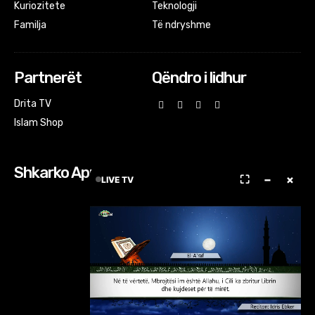
Kuriozitete
Teknologji
Familja
Të ndryshme
Partnerët
Qëndro i lidhur
Drita TV
Islam Shop
Shkarko Apps
⛶
−
×
LIVE TV