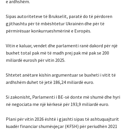
e ardhshëm.
Sipas autoriteteve të Brukselit, paratë do të përdoren
gjithashtu për të mbështetur Ukrainën dhe për të
përmirësuar konkurrueshmërinë e Evropës.
Vitin e kaluar, vendet dhe parlamenti ranë dakord për një
buxhet total pak më të madh prej pak më pak se 200
miliardë eurosh për vitin 2025.
Shtetet anëtare kishin argumentuar se buxheti i vitit të
ardhshëm duhet të jetë 186,24 miliardë euro.
Si zakonisht, Parlamenti i BE-së donte më shumë dhe hyri
në negociata me një kërkesë për 193,9 miliardë euro.
Plani për vitin 2026 është i gjashti sipas të ashtuquajturit
kuadër financiar shumëvjeçar (KFSH) për periudhën 2021