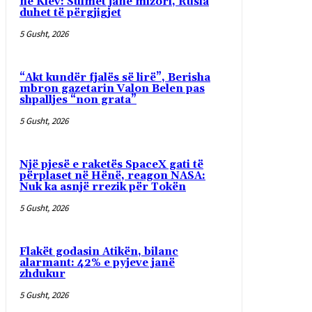
në Kiev: Sulmet janë mizori, Rusia
duhet të përgjigjet
5 Gusht, 2026
“Akt kundër fjalës së lirë”, Berisha
mbron gazetarin Valon Belen pas
shpalljes “non grata”
5 Gusht, 2026
Një pjesë e raketës SpaceX gati të
përplaset në Hënë, reagon NASA:
Nuk ka asnjë rrezik për Tokën
5 Gusht, 2026
Flakët godasin Atikën, bilanc
alarmant: 42% e pyjeve janë
zhdukur
5 Gusht, 2026