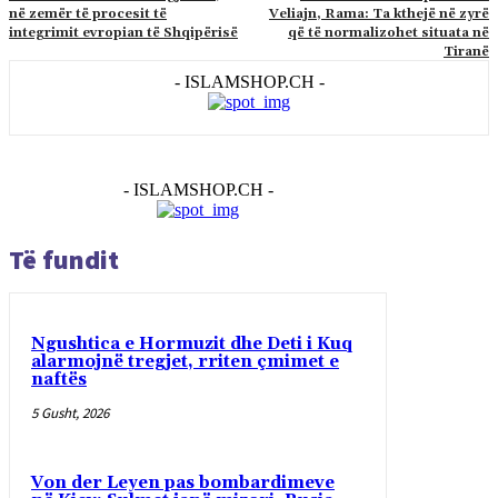
në zemër të procesit të
Veliajn, Rama: Ta kthejë në zyrë
integrimit evropian të Shqipërisë
që të normalizohet situata në
Tiranë
- ISLAMSHOP.CH -
- ISLAMSHOP.CH -
Të fundit
Ngushtica e Hormuzit dhe Deti i Kuq
alarmojnë tregjet, rriten çmimet e
naftës
5 Gusht, 2026
Von der Leyen pas bombardimeve