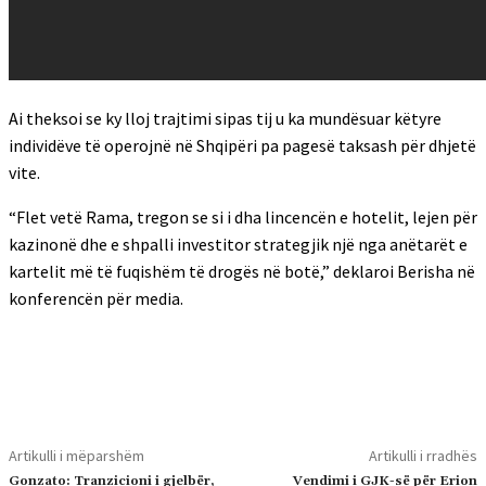
Ai theksoi se ky lloj trajtimi sipas tij u ka mundësuar këtyre
individëve të operojnë në Shqipëri pa pagesë taksash për dhjetë
vite.
“Flet vetë Rama, tregon se si i dha lincencën e hotelit, lejen për
kazinonë dhe e shpalli investitor strategjik një nga anëtarët e
kartelit më të fuqishëm të drogës në botë,” deklaroi Berisha në
konferencën për media.
Artikulli i mëparshëm
Artikulli i rradhës
Gonzato: Tranzicioni i gjelbër,
Vendimi i GJK-së për Erion