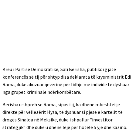
Kreu i Partisë Demokratike, Sali Berisha, publikoi gjatë
konferencës së tij për shtyp disa deklarata të kryeministrit Edi
Rama, duke akuzuar qeverinë për lidhje me individë të dyshuar
nga grupet kriminale ndërkombëtare.
Berisha u shpreh se Rama, sipas tij, ka dhënë mbështetje
direkte për vëllezërit Hysa, të dyshuar si pjesë e kartelit të
drogës Sinaloa në Meksikë, duke i shpallur “investitor
strategjik” dhe duke u dhënë leje për hotele 5 yje dhe kazino.