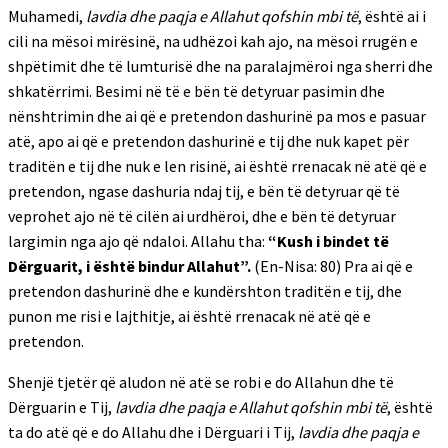
Muhamedi,
lavdia dhe paqja e Allahut qofshin mbi të
, është ai i
cili na mësoi mirësinë, na udhëzoi kah ajo, na mësoi rrugën e
shpëtimit dhe të lumturisë dhe na paralajmëroi nga sherri dhe
shkatërrimi. Besimi në të e bën të detyruar pasimin dhe
nënshtrimin dhe ai që e pretendon dashurinë pa mos e pasuar
atë, apo ai që e pretendon dashurinë e tij dhe nuk kapet për
traditën e tij dhe nuk e len risinë, ai është rrenacak në atë që e
pretendon, ngase dashuria ndaj tij, e bën të detyruar që të
veprohet ajo në të cilën ai urdhëroi, dhe e bën të detyruar
largimin nga ajo që ndaloi. Allahu tha:
“Kush i bindet të
Dërguarit, i është bindur Allahut”.
(En-Nisa: 80) Pra ai që e
pretendon dashurinë dhe e kundërshton traditën e tij, dhe
punon me risi e lajthitje, ai është rrenacak në atë që e
pretendon.
Shenjë tjetër që aludon në atë se robi e do Allahun dhe të
Dërguarin e Tij,
lavdia dhe paqja e Allahut qofshin mbi të
, është
ta do atë që e do Allahu dhe i Dërguari i Tij,
lavdia dhe paqja e