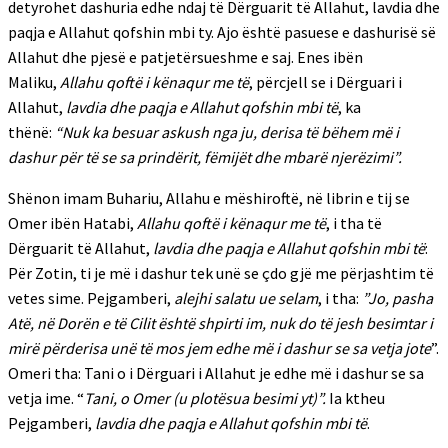
detyrohet dashuria edhe ndaj të Dërguarit të Allahut, lavdia dhe
paqja e Allahut qofshin mbi ty. Ajo është pasuese e dashurisë së
Allahut dhe pjesë e patjetërsueshme e saj. Enes ibën
Maliku,
Allahu qoftë i kënaqur me të
, përcjell se i Dërguari i
Allahut,
lavdia dhe paqja e Allahut qofshin mbi të
, ka
thënë:
“Nuk ka besuar askush nga ju, derisa të bëhem më i
dashur për të se sa prindërit, fëmijët dhe mbarë njerëzimi”.
Shënon imam Buhariu, Allahu e mëshiroftë, në librin e tij se
Omer ibën Hatabi,
Allahu qoftë i kënaqur me të
, i tha të
Dërguarit të Allahut,
lavdia dhe paqja e Allahut qofshin mbi të
:
Për Zotin, ti je më i dashur tek unë se çdo gjë me përjashtim të
vetes sime. Pejgamberi,
alejhi salatu ue selam
, i tha:
”Jo, pasha
Atë, në Dorën e të Cilit është shpirti im, nuk do të jesh besimtar i
mirë përderisa unë të mos jem edhe më i dashur se sa vetja jote
”.
Omeri tha: Tani o i Dërguari i Allahut je edhe më i dashur se sa
vetja ime. “
Tani, o Omer (u plotësua besimi yt)”.
Ia ktheu
Pejgamberi,
lavdia dhe paqja e Allahut qofshin mbi të
.