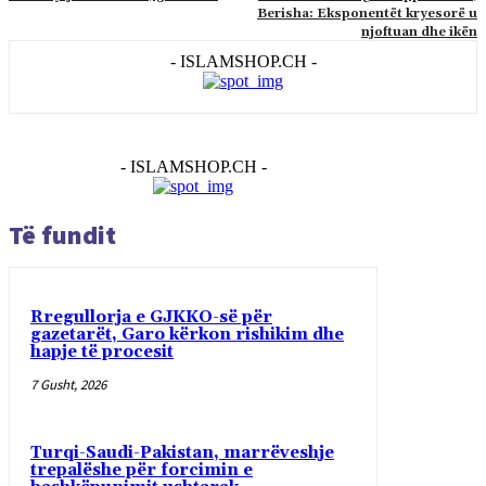
Berisha: Eksponentët kryesorë u
njoftuan dhe ikën
- ISLAMSHOP.CH -
- ISLAMSHOP.CH -
Të fundit
Rregullorja e GJKKO-së për
gazetarët, Garo kërkon rishikim dhe
hapje të procesit
7 Gusht, 2026
Turqi-Saudi-Pakistan, marrëveshje
trepalëshe për forcimin e