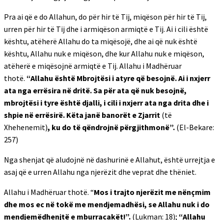
Pra ai që e do Allahun, do për hir të Tij, miqëson për hir të Tij,
urren për hir të Tij dhe i armiqëson armiqtë e Tij. Ai i cili është
kështu, atëherë Allahu do ta miqësojë, dhe ai që nuk është
kështu, Allahu nuk e miqëson, dhe kur Allahu nuk e miqëson,
atëherë e miqësojnë armiqtë e Tij. Allahu i Madhëruar
thotë.
“Allahu është Mbrojtësi i atyre që besojnë. Ai i nxjerr
ata nga errësira në dritë. Sa për ata që nuk besojnë,
mbrojtësi i tyre është djalli, i cili i nxjerr ata nga drita dhe i
shpie në errësirë. Këta janë banorët e Zjarrit
(të
Xhehenemit)
, ku do të qëndrojnë përgjithmonë”.
(El-Bekare:
257)
Nga shenjat që aludojnë në dashurinë e Allahut, është urrejtja e
asaj që e urren Allahu nga njerëzit dhe veprat dhe thëniet.
Allahu i Madhëruar thotë. “
Mos i trajto njerëzit me nënçmim
dhe mos ec në tokë me mendjemadhësi, se Allahu nuk i do
mendjemëdhenjtë e mburracakët!”.
(Lukman: 18);
“Allahu