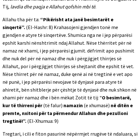
Tij,
lavdia dhe paqja e Allahut qofshin mbi të
.
Allahu tha për ta:
“Pikërisht ata janë besimtarët e
sinqertë”.
(El-Hashr: 8) Krahasojeni gjendjen tonë me
gjendjen e atyre të sinqertëve. Shumica nga ne i jep përparësi
epshit karshi nënshtrimit ndaj Allahut. Nëse thërritet për në
namaz në xhami, i jep përparësi gjumit. dëfrimit apo pushimit
dhe nuk del për në namaz dhe nuk i përgjigjet thirrjes së
Allahut, por i përgjigjet thirrjes së shejtanit dhe epshit të vet.
Nëse thirret për në namaz, duke qenë ai në tregtinë e vet apo
në punë, i jep përparësi nevojave të dynjasë para atyre të
ahiretit, bën shitblerje për çështje të dynjasë dhe nuk shkon në
xhami për namaz dhe i bën mëkat Zotit të tij: “
O besimtarë,
kur të thirreni për
(të falur)
namazin
(e xhumasë)
në ditën e
premte, nxitoni për ta përmendur Allahun dhe pezulloni
tregtinë!”.
(El-Xhumua: 9)
Tregtari, i cili e fiton pasurinë nëpërmjet rrugëve të ndaluara, si