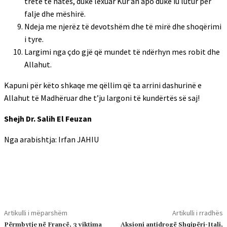
tretë të natës, duke lexuar Kur’an apo duke iu lutur për
falje dhe mëshirë.
Ndeja me njerëz të devotshëm dhe të mirë dhe shoqërimi
i tyre.
Largimi nga çdo gjë që mundet të ndërhyn mes robit dhe
Allahut.
Kapuni për këto shkaqe me qëllim që ta arrini dashurinë e
Allahut të Madhëruar dhe t’ju largoni të kundërtës së saj!
Shejh Dr. Salih El Feuzan
Nga arabishtja: Irfan JAHIU
Artikulli i mëparshëm
Artikulli i rradhës
Përmbytje në Francë, 3 viktima
Aksioni antidrogë Shqipëri-Itali,