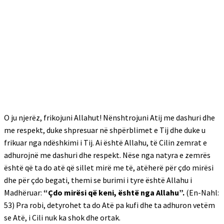
O ju njerëz, frikojuni Allahut! Nënshtrojuni Atij me dashuri dhe
me respekt, duke shpresuar në shpërblimet e Tij dhe duke u
frikuar nga ndëshkimi i Tij. Ai është Allahu, të Cilin zemrat e
adhurojnë me dashuri dhe respekt. Nëse nga natyra e zemrës
është që ta do atë që sillet mirë me të, atëherë për çdo mirësi
dhe për çdo begati, themi se burimi i tyre është Allahu i
Madhëruar:
“Çdo mirësi që keni, është nga Allahu”.
(En-Nahl:
53) Pra robi, detyrohet ta do Atë pa kufi dhe ta adhuron vetëm
se Atë, i Cili nuk ka shok dhe ortak.