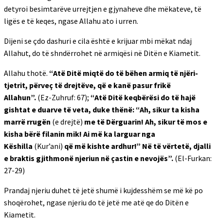
detyroi besimtarëve urrejtjen e gjynaheve dhe mëkateve, të
ligës e të keqes, ngase Allahu ato i urren.
Dijeni se çdo dashuri e cila është e krijuar mbi mëkat ndaj
Allahut, do të shndërrohet në armiqësi në Ditën e Kiametit.
Allahu thotë.
“Atë Ditë miqtë do të bëhen armiq të njëri-
tjetrit, përveç të drejtëve, që e kanë pasur frikë
Allahun”.
(Ez-Zuhruf: 67);
“Atë Ditë keqbërësi do të hajë
gishtat e duarve të veta, duke thënë: “Ah, sikur ta kisha
marrë rrugën
(e drejtë)
me të Dërguarin! Ah, sikur të mos e
kisha bërë filanin mik! Ai më ka larguar nga
Këshilla
(Kur’ani)
që më kishte ardhur!” Në të vërtetë, djalli
e braktis gjithmonë njeriun në çastin e nevojës”.
(El-Furkan:
27-29)
Prandaj njeriu duhet të jetë shumë i kujdesshëm se më kë po
shoqërohet, ngase njeriu do të jetë me atë qe do Ditën e
Kiametit.