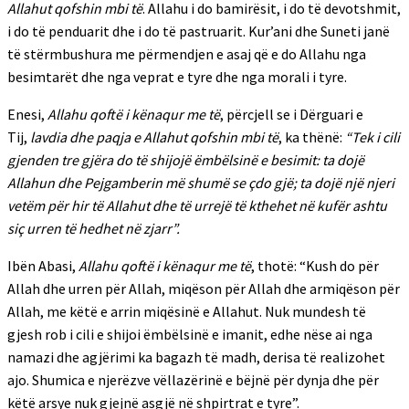
Allahut qofshin mbi të
. Allahu i do bamirësit, i do të devotshmit,
i do të penduarit dhe i do të pastruarit. Kur’ani dhe Suneti janë
të stërmbushura me përmendjen e asaj që e do Allahu nga
besimtarët dhe nga veprat e tyre dhe nga morali i tyre.
Enesi,
Allahu qoftë i kënaqur me të
, përcjell se i Dërguari e
Tij,
lavdia dhe paqja e Allahut qofshin mbi të
, ka thënë:
“Tek i cili
gjenden tre gjëra do të shijojë ëmbëlsinë e besimit: ta dojë
Allahun dhe Pejgamberin më shumë se çdo gjë; ta dojë një njeri
vetëm për hir të Allahut dhe të urrejë të kthehet në kufër ashtu
siç urren të hedhet në zjarr”.
Ibën Abasi,
Allahu qoftë i kënaqur me të
, thotë: “Kush do për
Allah dhe urren për Allah, miqëson për Allah dhe armiqëson për
Allah, me këtë e arrin miqësinë e Allahut. Nuk mundesh të
gjesh rob i cili e shijoi ëmbëlsinë e imanit, edhe nëse ai nga
namazi dhe agjërimi ka bagazh të madh, derisa të realizohet
ajo. Shumica e njerëzve vëllazërinë e bëjnë për dynja dhe për
këtë arsye nuk gjejnë asgjë në shpirtrat e tyre”.