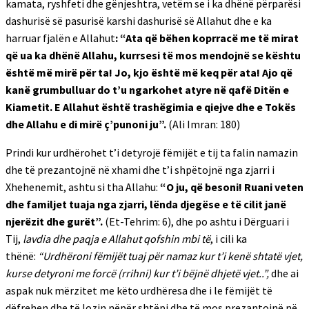
kamata, ryshfeti dhe gënjeshtra, vetëm se i ka dhënë përparësi
dashurisë së pasurisë karshi dashurisë së Allahut dhe e ka
harruar fjalën e Allahut
: “Ata që bëhen koprracë me të mirat
që ua ka dhënë Allahu, kurrsesi të mos mendojnë se kështu
është më mirë për ta! Jo, kjo është më keq për ata! Ajo që
kanë grumbulluar do t’u ngarkohet atyre në qafë Ditën e
Kiametit. E Allahut është trashëgimia e qiejve dhe e Tokës
dhe Allahu e di mirë ç’punoni ju”.
(Ali Imran: 180)
Prindi kur urdhërohet t’i detyrojë fëmijët e tij ta falin namazin
dhe të prezantojnë në xhami dhe t’i shpëtojnë nga zjarri i
Xhehenemit, ashtu si tha Allahu:
“O ju, që besoni! Ruani veten
dhe familjet tuaja nga zjarri, lënda djegëse e të cilit janë
njerëzit dhe gurët”.
(Et-Tehrim: 6), dhe po ashtu i Dërguari i
Tij,
lavdia dhe paqja e Allahut qofshin mbi të
, i cili ka
thënë:
“Urdhëroni fëmijët tuaj për namaz kur t’i kenë shtatë vjet,
kurse detyroni me forcë (rrihni) kur t’i bëjnë dhjetë vjet..”,
dhe ai
aspak nuk mërzitet me këto urdhëresa dhe i le fëmijët të
dëfrehen dhe të lozin nëpër shtëpi dhe të mos prezantojnë në