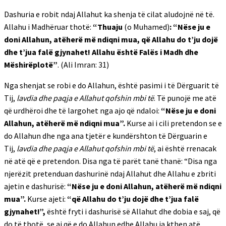
Dashuria e robit ndaj Allahut ka shenja të cilat aludojnë në të.
Allahu i Madhëruar thotë:
“Thuaju
(o Muhamed)
: “Nëse ju e
doni Allahun, atëherë më ndiqni mua, që Allahu do t’ju dojë
dhe t’jua falë gjynahet! Allahu është Falës i Madh dhe
Mëshirëplotë”
. (Ali Imran: 31)
Nga shenjat se robi e do Allahun, është pasimi i të Dërguarit të
Tij,
lavdia dhe paqja e Allahut qofshin mbi të
. Të punojë me atë
që urdhëroi dhe të largohet nga ajo që ndaloi:
“Nëse ju e doni
Allahun, atëherë më ndiqni mua”.
Kurse ai i cili pretendon se e
do Allahun dhe nga ana tjetër e kundërshton të Dërguarin e
Tij,
lavdia dhe paqja e Allahut qofshin mbi të
, ai është rrenacak
në atë që e pretendon. Disa nga të parët tanë thanë: “Disa nga
njerëzit pretenduan dashurinë ndaj Allahut dhe Allahu e zbriti
ajetin e dashurisë:
“Nëse ju e doni Allahun, atëherë më ndiqni
mua”.
Kurse ajeti:
“që Allahu do t’ju dojë dhe t’jua falë
gjynahet!”,
është fryti i dashurisë së Allahut dhe dobia e saj, që
do të thotë, se ai që e do Allahun edhe Allahu ia kthen atë