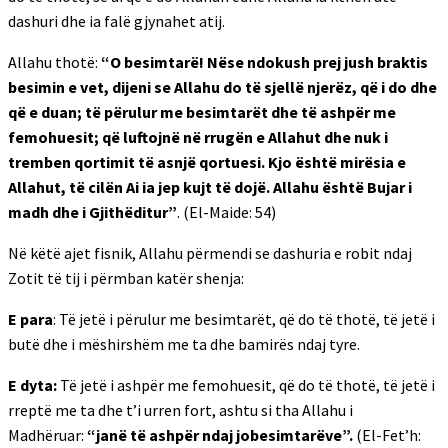
dashuri dhe ia falë gjynahet atij.
Allahu thotë:
“O besimtarë! Nëse ndokush prej jush braktis
besimin e vet, dijeni se Allahu do të sjellë njerëz, që i do dhe
që e duan; të përulur me besimtarët dhe të ashpër me
femohuesit; që luftojnë në rrugën e Allahut dhe nuk i
tremben qortimit të asnjë qortuesi. Kjo është mirësia e
Allahut, të cilën Ai ia jep kujt të dojë. Allahu është Bujar i
madh dhe i Gjithëditur”
. (El-Maide: 54)
Në këtë ajet fisnik, Allahu përmendi se dashuria e robit ndaj
Zotit të tij i përmban katër shenja:
E para
: Të jetë i përulur me besimtarët, që do të thotë, të jetë i
butë dhe i mëshirshëm me ta dhe bamirës ndaj tyre.
E dyta:
Të jetë i ashpër me femohuesit, që do të thotë, të jetë i
rreptë me ta dhe t’i urren fort, ashtu si tha Allahu i
Madhëruar:
“janë të ashpër ndaj jobesimtarëve”.
(El-Fet’h: