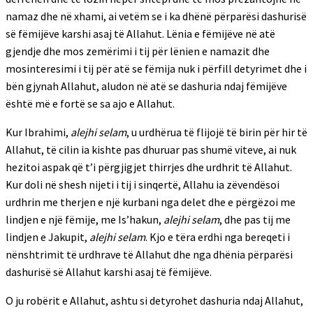
namaz dhe në xhami, ai vetëm se i ka dhënë përparësi dashurisë
së fëmijëve karshi asaj të Allahut. Lënia e fëmijëve në atë
gjendje dhe mos zemërimi i tij për lënien e namazit dhe
mosinteresimi i tij për atë se fëmija nuk i përfill detyrimet dhe i
bën gjynah Allahut, aludon në atë se dashuria ndaj fëmijëve
është më e fortë se sa ajo e Allahut.
Kur Ibrahimi,
alejhi selam
, u urdhërua të flijojë të birin për hir të
Allahut, të cilin ia kishte pas dhuruar pas shumë viteve, ai nuk
hezitoi aspak që t’i përgjigjet thirrjes dhe urdhrit të Allahut.
Kur doli në shesh nijeti i tij i sinqertë, Allahu ia zëvendësoi
urdhrin me therjen e një kurbani nga delet dhe e përgëzoi me
lindjen e një fëmije, me Is’hakun,
alejhi selam
, dhe pas tij me
lindjen e Jakupit,
alejhi selam
. Kjo e tëra erdhi nga bereqeti i
nënshtrimit të urdhrave të Allahut dhe nga dhënia përparësi
dashurisë së Allahut karshi asaj të fëmijëve.
O ju robërit e Allahut, ashtu si detyrohet dashuria ndaj Allahut,