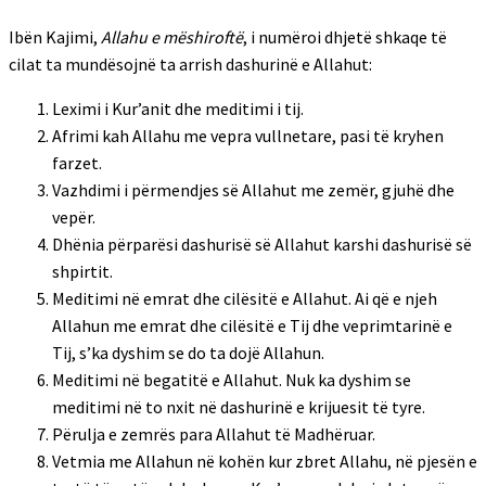
Ibën Kajimi,
Allahu e mëshiroftë
, i numëroi dhjetë shkaqe të
cilat ta mundësojnë ta arrish dashurinë e Allahut:
Leximi i Kur’anit dhe meditimi i tij.
Afrimi kah Allahu me vepra vullnetare, pasi të kryhen
farzet.
Vazhdimi i përmendjes së Allahut me zemër, gjuhë dhe
vepër.
Dhënia përparësi dashurisë së Allahut karshi dashurisë së
shpirtit.
Meditimi në emrat dhe cilësitë e Allahut. Ai që e njeh
Allahun me emrat dhe cilësitë e Tij dhe veprimtarinë e
Tij, s’ka dyshim se do ta dojë Allahun.
Meditimi në begatitë e Allahut. Nuk ka dyshim se
meditimi në to nxit në dashurinë e krijuesit të tyre.
Përulja e zemrës para Allahut të Madhëruar.
Vetmia me Allahun në kohën kur zbret Allahu, në pjesën e