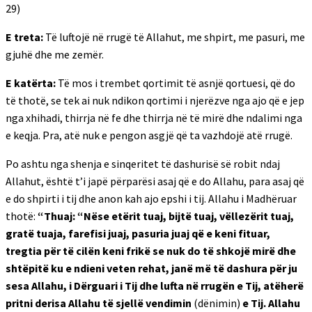
29)
E treta:
Të luftojë në rrugë të Allahut, me shpirt, me pasuri, me
gjuhë dhe me zemër.
E katërta:
Të mos i trembet qortimit të asnjë qortuesi, që do
të thotë, se tek ai nuk ndikon qortimi i njerëzve nga ajo që e jep
nga xhihadi, thirrja në fe dhe thirrja në të mirë dhe ndalimi nga
e keqja. Pra, atë nuk e pengon asgjë që ta vazhdojë atë rrugë.
Po ashtu nga shenja e sinqeritet të dashurisë së robit ndaj
Allahut, është t’i japë përparësi asaj që e do Allahu, para asaj që
e do shpirti i tij dhe anon kah ajo epshi i tij. Allahu i Madhëruar
thotë:
“Thuaj: “Nëse etërit tuaj, bijtë tuaj, vëllezërit tuaj,
gratë tuaja, farefisi juaj, pasuria juaj që e keni fituar,
tregtia për të cilën keni frikë se nuk do të shkojë mirë dhe
shtëpitë ku e ndieni veten rehat, janë më të dashura për ju
sesa Allahu, i Dërguari i Tij dhe lufta në rrugën e Tij, atëherë
pritni derisa Allahu të sjellë vendimin
(dënimin)
e Tij. Allahu