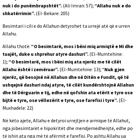
nuk i do punëmbrapshtët”.
(Ali Imran: 57);
“Allahu nuk e do
shkatërrimin”.
(El-Bekare: 205)
Besimtari i cili e do Allahun detyrohet ta urrejë atë që e urren
Allahu.
Allahu thotë:
“O besimtarë, mos i bëni miq armiqtë e Mi dhe
tuajët, duke u shprehur atyre dashuri”.
(El-Mumtehine:
1);
“O besimtarë, mos i bëni miq ata njerëz me të cilët
Allahu është i zemëruar”.
(El-Mumtehine: 13); “
Nuk gjen
njerëz, që besojnë në Allahun dhe në Ditën e Fundit, që të
ushqejnë dashuri ndaj atyre, të cilët kundërshtojnë Allahun
dhe të Dërguarin e tij, edhe në qofshin ata etërit e tyre ose
bijtë e tyre, ose vëllezërit e tyre, ose farefisi i tyre”.
(El-
Muxhadele: 22)
Në këto ajete, Allahu e detyroi urrejtjen e armiqve të Allahut,
nga jobesimtarët e hipokritët dhe mendjemëdhenjtë, edhe po
të ishin ata nga më të afërmit e farefisi. Po ashtu Allahu ua