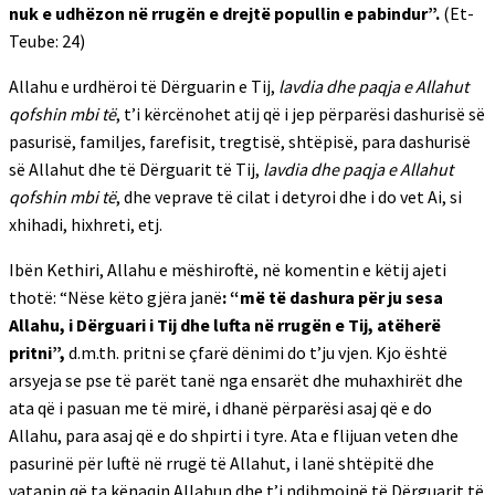
nuk e udhëzon në rrugën e drejtë popullin e pabindur”.
(Et-
Teube: 24)
Allahu e urdhëroi të Dërguarin e Tij,
lavdia dhe paqja e Allahut
qofshin mbi të
, t’i kërcënohet atij që i jep përparësi dashurisë së
pasurisë, familjes, farefisit, tregtisë, shtëpisë, para dashurisë
së Allahut dhe të Dërguarit të Tij,
lavdia dhe paqja e Allahut
qofshin mbi të
, dhe veprave të cilat i detyroi dhe i do vet Ai, si
xhihadi, hixhreti, etj.
Ibën Kethiri, Allahu e mëshiroftë, në komentin e këtij ajeti
thotë: “Nëse këto gjëra janë
: “më të dashura për ju sesa
Allahu, i Dërguari i Tij dhe lufta në rrugën e Tij, atëherë
pritni”,
d.m.th. pritni se çfarë dënimi do t’ju vjen. Kjo është
arsyeja se pse të parët tanë nga ensarët dhe muhaxhirët dhe
ata që i pasuan me të mirë, i dhanë përparësi asaj që e do
Allahu, para asaj që e do shpirti i tyre. Ata e flijuan veten dhe
pasurinë për luftë në rrugë të Allahut, i lanë shtëpitë dhe
vatanin që ta kënaqin Allahun dhe t’i ndihmojnë të Dërguarit të