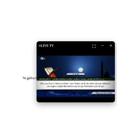
Shkarko Apps
−
×
LIVE TV
⛶
Të gjitha të drejtat e rezervuara © 2023 RTV Islam.