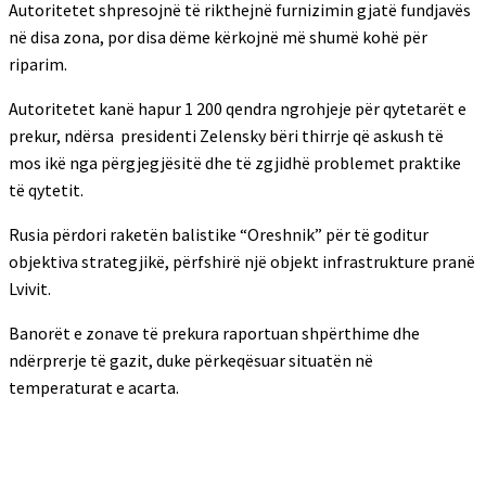
Autoritetet shpresojnë të rikthejnë furnizimin gjatë fundjavës
në disa zona, por disa dëme kërkojnë më shumë kohë për
riparim.
Autoritetet kanë hapur 1 200 qendra ngrohjeje për qytetarët e
prekur, ndërsa presidenti Zelensky bëri thirrje që askush të
mos ikë nga përgjegjësitë dhe të zgjidhë problemet praktike
të qytetit.
Rusia përdori raketën balistike “Oreshnik” për të goditur
objektiva strategjikë, përfshirë një objekt infrastrukture pranë
Lvivit.
Banorët e zonave të prekura raportuan shpërthime dhe
ndërprerje të gazit, duke përkeqësuar situatën në
temperaturat e acarta.