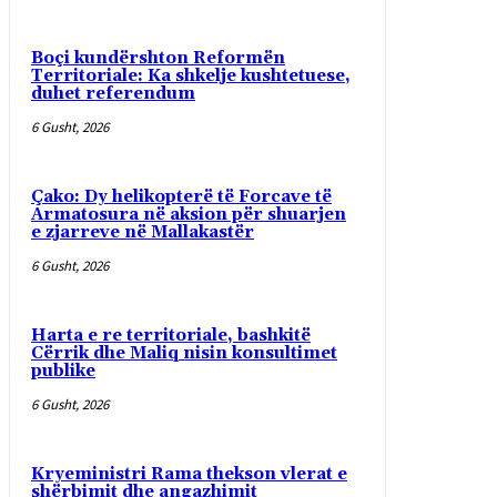
Boçi kundërshton Reformën
Territoriale: Ka shkelje kushtetuese,
duhet referendum
6 Gusht, 2026
Çako: Dy helikopterë të Forcave të
Armatosura në aksion për shuarjen
e zjarreve në Mallakastër
6 Gusht, 2026
Harta e re territoriale, bashkitë
Cërrik dhe Maliq nisin konsultimet
publike
6 Gusht, 2026
Kryeministri Rama thekson vlerat e
shërbimit dhe angazhimit