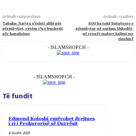
Artikulli i mëparshëm
Artikulli i rradhës
Tabaku: Natyra s’është alibi për
800 ha tokë bujqësore e
përmbytjet, vetëm 1% e buxhetit
përmbytur në qarkun Shkodër,
për kanalizime
në rrugët malore kalimi me
zinxhirë
- ISLAMSHOP.CH -
- ISLAMSHOP.CH -
Të fundit
Edmond Koloshi emërohet drejtues
i ri i Prokurorisë së Durrësit
6 Gusht, 2026