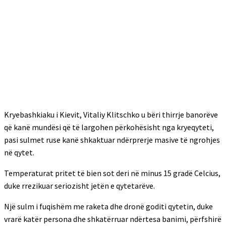
Kryebashkiaku i Kievit, Vitaliy Klitschko u bëri thirrje banorëve
që kanë mundësi që të largohen përkohësisht nga kryeqyteti,
pasi sulmet ruse kanë shkaktuar ndërprerje masive të ngrohjes
në qytet.
Temperaturat pritet të bien sot deri në minus 15 gradë Celcius,
duke rrezikuar seriozisht jetën e qytetarëve.
Një sulm i fuqishëm me raketa dhe dronë goditi qytetin, duke
vrarë katër persona dhe shkatërruar ndërtesa banimi, përfshirë