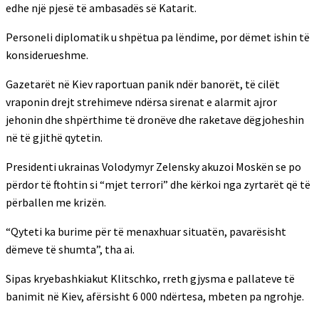
edhe një pjesë të ambasadës së Katarit.
Personeli diplomatik u shpëtua pa lëndime, por dëmet ishin të
konsiderueshme.
Gazetarët në Kiev raportuan panik ndër banorët, të cilët
vraponin drejt strehimeve ndërsa sirenat e alarmit ajror
jehonin dhe shpërthime të dronëve dhe raketave dëgjoheshin
në të gjithë qytetin.
Presidenti ukrainas Volodymyr Zelensky akuzoi Moskën se po
përdor të ftohtin si “mjet terrori” dhe kërkoi nga zyrtarët që të
përballen me krizën.
“Qyteti ka burime për të menaxhuar situatën, pavarësisht
dëmeve të shumta”, tha ai.
Sipas kryebashkiakut Klitschko, rreth gjysma e pallateve të
banimit në Kiev, afërsisht 6 000 ndërtesa, mbeten pa ngrohje.