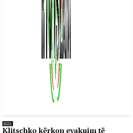
BOTA
Klitschko kërkon evakuim të