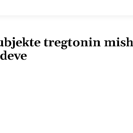
ubjekte tregtonin mish
rdeve
Shpërndaj