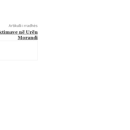
Artikulli i rradhës
ktimave në Urën
Morandi