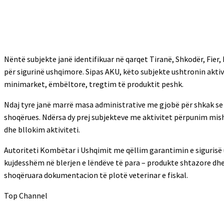
Nëntë subjekte janë identifikuar në qarqet Tiranë, Shkodër, Fier, 
për sigurinë ushqimore. Sipas AKU, këto subjekte ushtronin akti
minimarket, ëmbëltore, tregtim të produktit peshk.
Ndaj tyre janë marrë masa administrative me gjobë për shkak s
shoqërues. Ndërsa dy prej subjekteve me aktivitet përpunim mis
dhe bllokim aktiviteti.
Autoriteti Kombëtar i Ushqimit me qëllim garantimin e sigurisë u
kujdesshëm në blerjen e lëndëve të para – produkte shtazore dh
shoqëruara dokumentacion të plotë veterinar e fiskal.
Top Channel