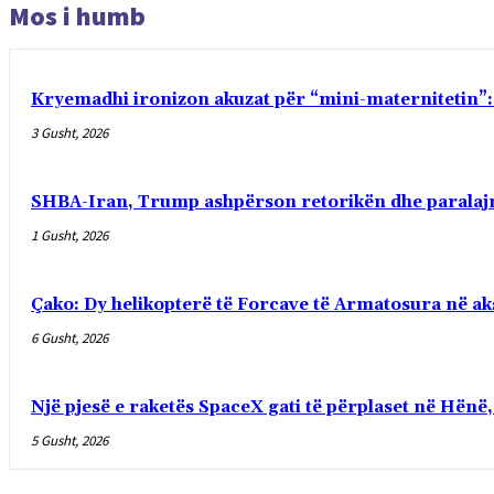
Mos i humb
Kryemadhi ironizon akuzat për “mini-maternitetin”: 
3 Gusht, 2026
SHBA-Iran, Trump ashpërson retorikën dhe paralaj
1 Gusht, 2026
Çako: Dy helikopterë të Forcave të Armatosura në ak
6 Gusht, 2026
Një pjesë e raketës SpaceX gati të përplaset në Hën
5 Gusht, 2026