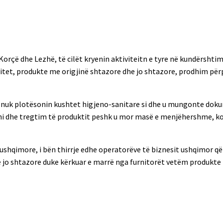
Korçë dhe Lezhë, të cilët kryenin aktiviteitn e tyre në kundërshtim
vitet, produkte me origjinë shtazore dhe jo shtazore, prodhim pë
e nuk plotësonin kushtet higjeno-sanitare si dhe u mungonte dok
hi dhe tregtim të produktit peshk u mor masë e menjëhershme, ko
shqimore, i bën thirrje edhe operatorëve të biznesit ushqimor që 
e jo shtazore duke kërkuar e marrë nga furnitorët vetëm produkte