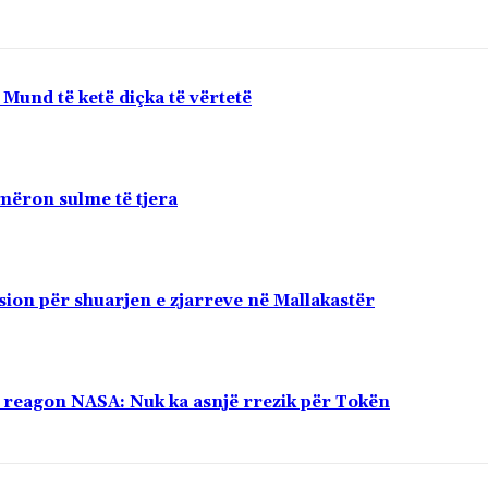
Mund të ketë diçka të vërtetë
mëron sulme të tjera
sion për shuarjen e zjarreve në Mallakastër
ë, reagon NASA: Nuk ka asnjë rrezik për Tokën