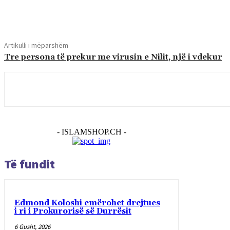
Shpërndaj
Artikulli i mëparshëm
Tre persona të prekur me virusin e Nilit, një i vdekur
- ISLAMSHOP.CH -
Të fundit
Edmond Koloshi emërohet drejtues
i ri i Prokurorisë së Durrësit
6 Gusht, 2026