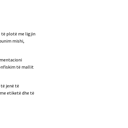
 të plotë me ligjin
rpunim mishi,
umentacioni
nfiskim të mallit
të jenë të
 me etiketë dhe të