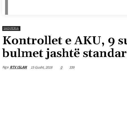
SHQIPËRIA
Kontrollet e AKU, 9 s
bulmet jashtë standa
Nga
RTV ISLAM
15 Gusht, 2018
0
339