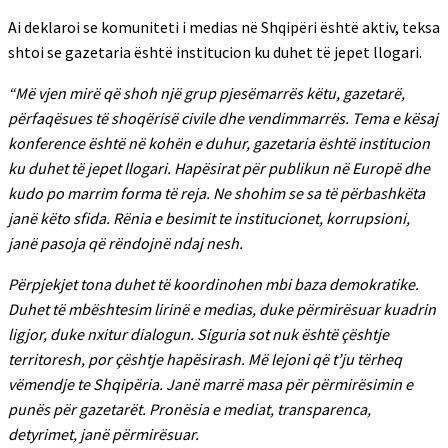
Ai deklaroi se komuniteti i medias në Shqipëri është aktiv, teksa
shtoi se gazetaria është institucion ku duhet të jepet llogari.
“Më vjen mirë që shoh një grup pjesëmarrës këtu, gazetarë,
përfaqësues të shoqërisë civile dhe vendimmarrës. Tema e kësaj
konference është në kohën e duhur, gazetaria është institucion
ku duhet të jepet llogari. Hapësirat për publikun në Europë dhe
kudo po marrim forma të reja. Ne shohim se sa të përbashkëta
janë këto sfida. Rënia e besimit te institucionet, korrupsioni,
janë pasoja që rëndojnë ndaj nesh.
Përpjekjet tona duhet të koordinohen mbi baza demokratike.
Duhet të mbështesim lirinë e medias, duke përmirësuar kuadrin
ligjor, duke nxitur dialogun. Siguria sot nuk është çështje
territoresh, por çështje hapësirash. Më lejoni që t’ju tërheq
vëmendje te Shqipëria. Janë marrë masa për përmirësimin e
punës për gazetarët. Pronësia e mediat, transparenca,
detyrimet, janë përmirësuar.