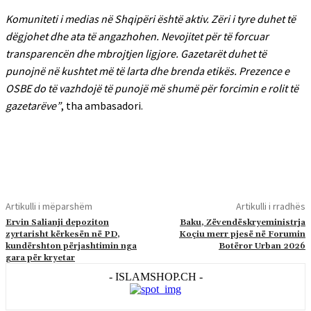
Komuniteti i medias në Shqipëri është aktiv. Zëri i tyre duhet të
dëgjohet dhe ata të angazhohen. Nevojitet për të forcuar
transparencën dhe mbrojtjen ligjore. Gazetarët duhet të
punojnë në kushtet më të larta dhe brenda etikës. Prezence e
OSBE do të vazhdojë të punojë më shumë për forcimin e rolit të
gazetarëve”
, tha ambasadori.
Artikulli i mëparshëm
Artikulli i rradhës
Ervin Salianji depoziton
Baku, Zëvendëskryeministrja
zyrtarisht kërkesën në PD,
Koçiu merr pjesë në Forumin
kundërshton përjashtimin nga
Botëror Urban 2026
gara për kryetar
- ISLAMSHOP.CH -