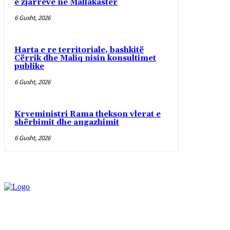
e zjarreve në Mallakastër
6 Gusht, 2026
Harta e re territoriale, bashkitë
Cërrik dhe Maliq nisin konsultimet
publike
6 Gusht, 2026
Kryeministri Rama thekson vlerat e
shërbimit dhe angazhimit
6 Gusht, 2026