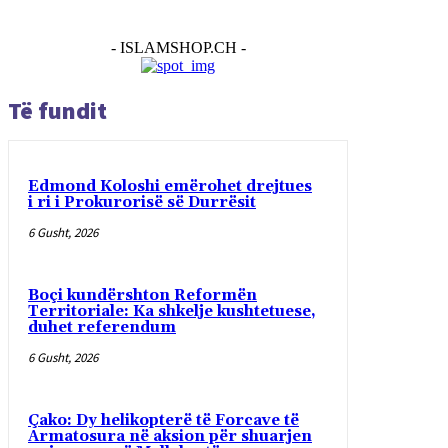
- ISLAMSHOP.CH -
Të fundit
Edmond Koloshi emërohet drejtues
i ri i Prokurorisë së Durrësit
6 Gusht, 2026
Boçi kundërshton Reformën
Territoriale: Ka shkelje kushtetuese,
duhet referendum
6 Gusht, 2026
Çako: Dy helikopterë të Forcave të
Armatosura në aksion për shuarjen