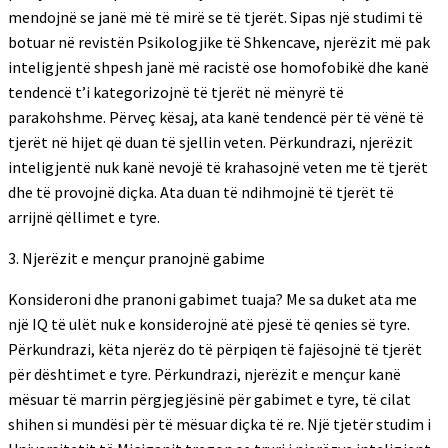
mendojnë se janë më të mirë se të tjerët. Sipas një studimi të
botuar në revistën Psikologjike të Shkencave, njerëzit më pak
inteligjentë shpesh janë më racistë ose homofobikë dhe kanë
tendencë t’i kategorizojnë të tjerët në mënyrë të
parakohshme. Përveç kësaj, ata kanë tendencë për të vënë të
tjerët në hijet që duan të sjellin veten. Përkundrazi, njerëzit
inteligjentë nuk kanë nevojë të krahasojnë veten me të tjerët
dhe të provojnë diçka. Ata duan të ndihmojnë të tjerët të
arrijnë qëllimet e tyre.
3. Njerëzit e mençur pranojnë gabime
Konsideroni dhe pranoni gabimet tuaja? Me sa duket ata me
një IQ të ulët nuk e konsiderojnë atë pjesë të qenies së tyre.
Përkundrazi, këta njerëz do të përpiqen të fajësojnë të tjerët
për dështimet e tyre. Përkundrazi, njerëzit e mençur kanë
mësuar të marrin përgjegjësinë për gabimet e tyre, të cilat
shihen si mundësi për të mësuar diçka të re. Një tjetër studim i