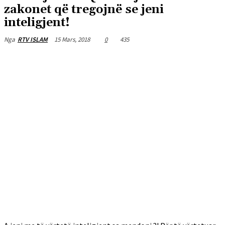
zakonet që tregojnë se jeni
inteligjent!
15 Mars, 2018
0
435
Nga
RTV ISLAM