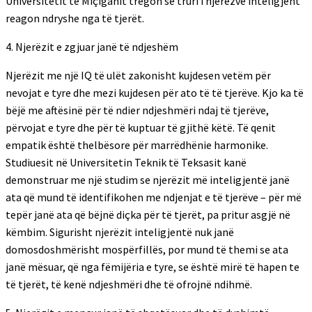
Universitetit të Miçiganit tregon se truri i njerëzve inteligjent
reagon ndryshe nga të tjerët.
4. Njerëzit e zgjuar janë të ndjeshëm
Njerëzit me një IQ të ulët zakonisht kujdesen vetëm për
nevojat e tyre dhe mezi kujdesen për ato të të tjerëve. Kjo ka të
bëjë me aftësinë për të ndier ndjeshmëri ndaj të tjerëve,
përvojat e tyre dhe për të kuptuar të gjithë këtë. Të qenit
empatik është thelbësore për marrëdhënie harmonike.
Studiuesit në Universitetin Teknik të Teksasit kanë
demonstruar me një studim se njerëzit më inteligjentë janë
ata që mund të identifikohen me ndjenjat e të tjerëve – për më
tepër janë ata që bëjnë diçka për të tjerët, pa pritur asgjë në
këmbim. Sigurisht njerëzit inteligjentë nuk janë
domosdoshmërisht mospërfillës, por mund të themi se ata
janë mësuar, që nga fëmijëria e tyre, se është mirë të hapen te
të tjerët, të kenë ndjeshmëri dhe të ofrojnë ndihmë.