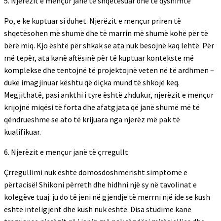
5. Njerëzit e mençur janë të shqetësuar dhe të dyshimtë
Po, e ke kuptuar si duhet. Njerëzit e mençur priren të
shqetësohen më shumë dhe të marrin më shumë kohë për të
bërë miq. Kjo është për shkak se ata nuk besojnë kaq lehtë. Për
më tepër, ata kanë aftësinë për të kuptuar kontekste më
komplekse dhe tentojnë të projektojnë veten në të ardhmen –
duke imagjinuar kështu që diçka mund të shkojë keq.
Megjithatë, pasi ankthi i tyre është zhdukur, njerëzit e mençur
krijojnë miqësi të forta dhe afatgjata që janë shumë më të
qëndrueshme se ato të krijuara nga njerëz më pak të
kualifikuar.
6. Njerëzit e mençur janë të çrregullt
Çrregullimi nuk është domosdoshmërisht simptomë e
përtacisë! Shikoni përreth dhe hidhni një sy në tavolinat e
kolegëve tuaj: ju do të jeni në gjendje të merrni një ide se kush
është inteligjent dhe kush nuk është. Disa studime kanë