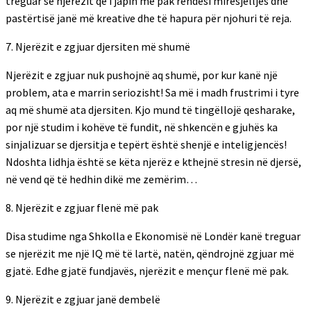
treguar se njerëzit që i japin më pak rëndësi mirësjelljes dhe
pastërtisë janë më kreative dhe të hapura për njohuri të reja.
7. Njerëzit e zgjuar djersiten më shumë
Njerëzit e zgjuar nuk pushojnë aq shumë, por kur kanë një
problem, ata e marrin seriozisht! Sa më i madh frustrimi i tyre
aq më shumë ata djersiten. Kjo mund të tingëllojë qesharake,
por një studim i kohëve të fundit, në shkencën e gjuhës ka
sinjalizuar se djersitja e tepërt është shenjë e inteligjencës!
Ndoshta lidhja është se këta njerëz e kthejnë stresin në djersë,
në vend që të hedhin dikë me zemërim…
8. Njerëzit e zgjuar flenë më pak
Disa studime nga Shkolla e Ekonomisë në Londër kanë treguar
se njerëzit me një IQ më të lartë, natën, qëndrojnë zgjuar më
gjatë. Edhe gjatë fundjavës, njerëzit e mençur flenë më pak.
9. Njerëzit e zgjuar janë dembelë