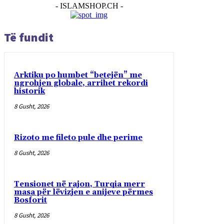
- ISLAMSHOP.CH -
Të fundit
Arktiku po humbet “betejën” me
ngrohjen globale, arrihet rekordi
historik
8 Gusht, 2026
Rizoto me fileto pule dhe perime
8 Gusht, 2026
Tensionet në rajon, Turqia merr
masa për lëvizjen e anijeve përmes
Bosforit
8 Gusht, 2026