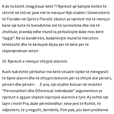
A do ta kishit imagjinuar këtë ?! Njerëzit që kalojnë kohën të
shtrirë në shtrat janë më të mençur! Një studim i Universitetit
të Floridës në Gjirin e Floralit zbulon se njerëzit më të mençur
kanë një botë të brendshme më të larmishme dhe më të
zhvilluar, prandaj edhe mund ta përballojnë duke mos bërë
“asgjë”. Në të kundërtën, budallenjtë mund të mërziten
lehtësisht dhe të kërkojnë diçka për të bërë për të
shpërqendruar veten.
10. Njerëzit e mençur shtyjnë alarmin
Kush nuk është përballur me këtë situatë tipike të mëngjesit:
të bjerë alarmi dhe të shtypni butonin për ta shtyrë atë përsëri,
përsëri dhe përsëri … E pra, një studim botuar në revistën
“Personaliteti dhe Diferencat individuale” argumenton se
njerëzit e zgjuar shpesh injorojnë alarmin e tyre. Ky është një
lajm i mirë! Pra, duke përmbledhur: nëse jeni të ftohtë, të
ndjeshëm, të çrregullt, dembelë, flini pak, por keni probleme