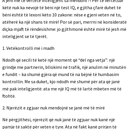
A jeni me të vërtetë inteligjent sa mendoni ?! Për të vërtetuar
këtë nuk ka nevojë të bëni një test IQ, e gjitha çfarë duhet të
bëni është të lexoni këto 10 zakone: nëse e gjeni veten në to,
atëherë ka një shans të mirë! Por së pari, merrni në konsideratë
diçka mjaft të rëndësishme: jo gjithmonë është mirë të jesh më
inteligjent se të tjerët.
1. Vetëkontrolli më i madh
Ndodh që secili të ketë një moment që “del nga vetja”: një
grindje me partnerin, bllokimi në trafik, një anulim në minutën
e fundit – ka shumë gjëra që mund të na bëjnë të humbasim
kontrollin. Me sa duket, kjo ndodh më shumë për ata që janë
më pak inteligjentë: ata me një IQ më të lartë mbeten më të
ftohtë.
2. Njerëzit e zgjuar nuk mendojnë se janë më të mirë
Në përgjithësi, njerëzit që nuk janë të zgjuar nuk kanë një
pamje të saktë për veten e tyre. Ata në fakt kanë prirjen të