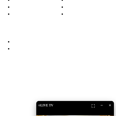
Islam
Shëndetësi
Kuriozitete
Teknologji
Familja
Të ndryshme
Partnerët
Qëndro i lidhur
Drita TV
Islam Shop
Shkarko Apps
−
×
LIVE TV
⛶