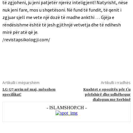
të zgjoheni, ju jeni patjetër njerëz inteligjent! Natyrisht, nëse
nuk jeni fare, mos u shqetësoni. Në fund të fundit, të qenit i
zgjuar sjell me vete një dozë të madhe ankthi … Gjëja e
rëndësishme është të jesh gjithnjë vetvetja dhe të ndihesh
mirë për atë që je.
/revistapsikologji.com/
Artikulli i mëparshëm
Artikulli i rradhës
LG G7 arrin në maj, mësohen
Kushtet e opozitës për t’u
specifikat!
përfshirë dhe udhëhequr
dialogun me Serbinë
- ISLAMSHOP.CH -