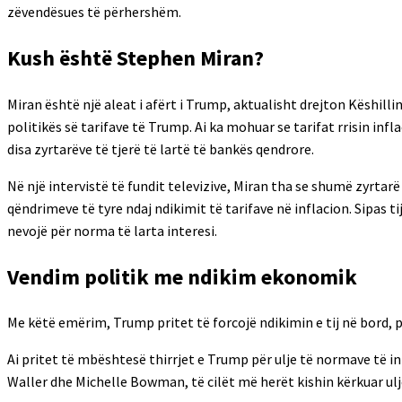
zëvendësues të përhershëm.
Kush është Stephen Miran?
Miran është një aleat i afërt i Trump, aktualisht drejton Këshill
politikës së tarifave të Trump. Ai ka mohuar se tarifat rrisin inf
disa zyrtarëve të tjerë të lartë të bankës qendrore.
Në një intervistë të fundit televizive, Miran tha se shumë zyrtar
qëndrimeve të tyre ndaj ndikimit të tarifave në inflacion. Sipas t
nevojë për norma të larta interesi.
Vendim politik me ndikim ekonomik
Me këtë emërim, Trump pritet të forcojë ndikimin e tij në bord, 
Ai pritet të mbështesë thirrjet e Trump për ulje të normave të i
Waller dhe Michelle Bowman, të cilët më herët kishin kërkuar u