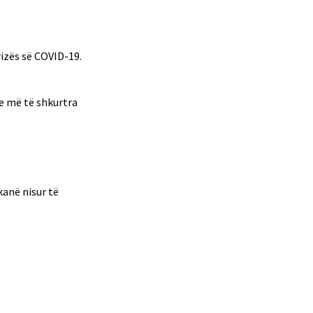
izës së COVID-19.
e më të shkurtra
anë nisur të