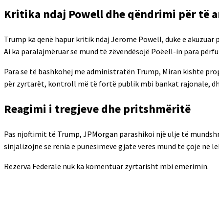
Kritika ndaj Powell dhe qëndrimi për të 
Trump ka qenë hapur kritik ndaj Jerome Powell, duke e akuzuar 
Ai ka paralajmëruar se mund të zëvendësojë Poëell-in para përfu
Para se të bashkohej me administratën Trump, Miran kishte prop
për zyrtarët, kontroll më të fortë publik mbi bankat rajonale, d
Reagimi i tregjeve dhe pritshmëritë
Pas njoftimit të Trump, JPMorgan parashikoi një ulje të mundsh
sinjalizojnë se rënia e punësimeve gjatë verës mund të çojë në
Rezerva Federale nuk ka komentuar zyrtarisht mbi emërimin.
Shpërndaj