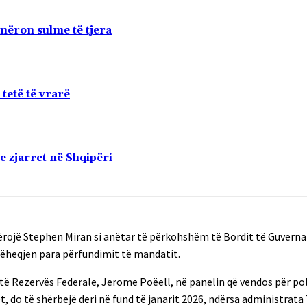
mëron sulme të tjera
tetë të vrarë
e zjarret në Shqipëri
mërojë Stephen Miran si anëtar të përkohshëm të Bordit të Guvern
orëheqjen para përfundimit të mandatit.
ual të Rezervës Federale, Jerome Poëell, në panelin që vendos për p
, do të shërbejë deri në fund të janarit 2026, ndërsa administrat