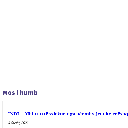
Mos i humb
INDI – Mbi 100 të vdekur nga përmbytjet dhe rrëshqi
5 Gusht, 2026