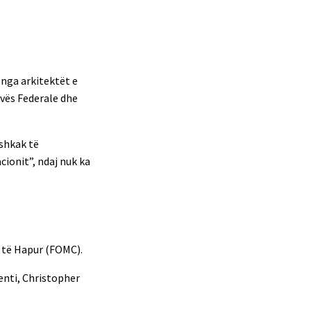
 nga arkitektët e
rvës Federale dhe
 shkak të
cionit”, ndaj nuk ka
t të Hapur (FOMC).
enti, Christopher