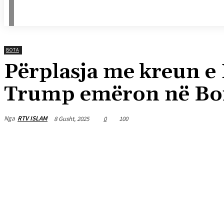
BOTA
Përplasja me kreun e
Trump emëron në Bord
Nga
RTV ISLAM
8 Gusht, 2025
0
100