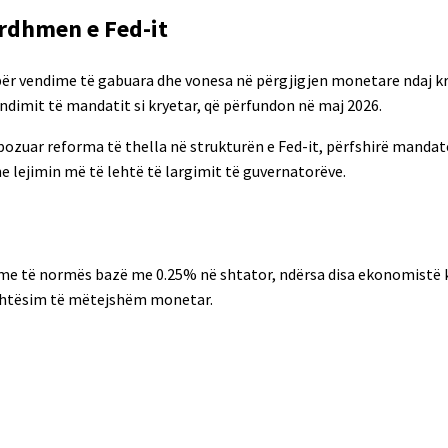
ardhmen e Fed-it
për vendime të gabuara dhe vonesa në përgjigjen monetare ndaj kr
ndimit të mandatit si kryetar, që përfundon në maj 2026.
ozuar reforma të thella në strukturën e Fed-it, përfshirë mandat
he lejimin më të lehtë të largimit të guvernatorëve.
me të normës bazë me 0.25% në shtator, ndërsa disa ekonomistë k
 lehtësim të mëtejshëm monetar.