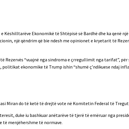
in e Këshilltarëve Ekonomikë të Shtëpisë së Bardhë dhe ka qenë një
lacionin, një qëndrim që bie ndesh me opinionet e kryetarit të Reze
ë të Rezervës “vuajnë nga sindroma e çrregullimit nga tarifat”, për
ij, politikat ekonomike të Trump ishin “shumë ç’ndikuese ndaj infla
pasi Miran do të ketë të drejtë vote në Komitetin Federal të Tregu
nteresit, duke iu bashkuar anëtarëve të tjerë të emëruar nga presid
lje të menjëhershme të normave.