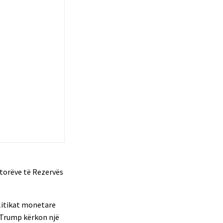
atorëve të Rezervës
olitikat monetare
a Trump kërkon një