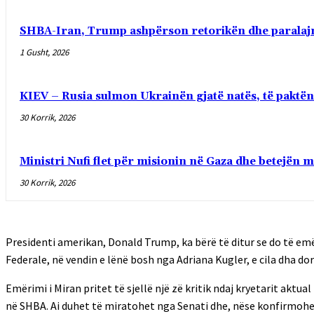
SHBA-Iran, Trump ashpërson retorikën dhe paralaj
1 Gusht, 2026
KIEV – Rusia sulmon Ukrainën gjatë natës, të paktën 
30 Korrik, 2026
Ministri Nufi flet për misionin në Gaza dhe betejën m
30 Korrik, 2026
Presidenti amerikan, Donald Trump, ka bërë të ditur se do të e
Federale, në vendin e lënë bosh nga Adriana Kugler, e cila dha d
Emërimi i Miran pritet të sjellë një zë kritik ndaj kryetarit akt
në SHBA. Ai duhet të miratohet nga Senati dhe, nëse konfirmohet