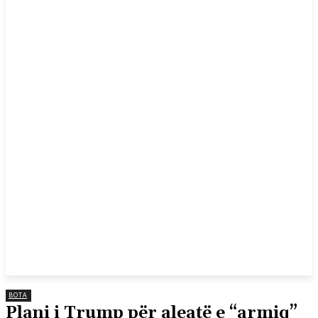
BOTA
Plani i Trump për aleatë e “armiq”