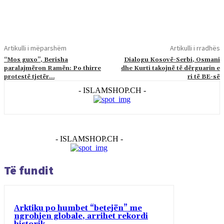
Artikulli i mëparshëm
Artikulli i rradhës
“Mos guxo”, Berisha
Dialogu Kosovë-Serbi, Osmani
paralajmëron Ramën: Po thirre
dhe Kurti takojnë të dërguarin e
protestë tjetër…
ri të BE-së
- ISLAMSHOP.CH -
- ISLAMSHOP.CH -
Të fundit
Arktiku po humbet “betejën” me
ngrohjen globale, arrihet rekordi