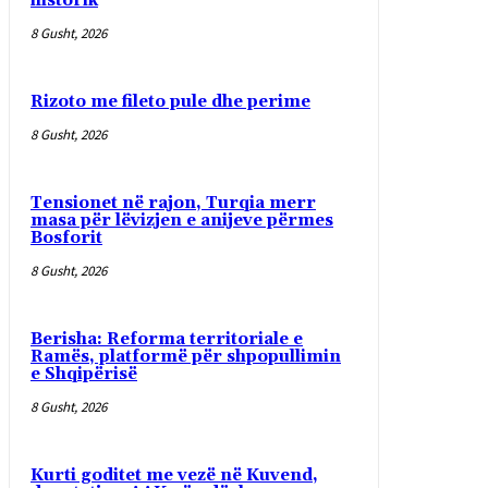
historik
8 Gusht, 2026
Rizoto me fileto pule dhe perime
8 Gusht, 2026
Tensionet në rajon, Turqia merr
masa për lëvizjen e anijeve përmes
Bosforit
8 Gusht, 2026
Berisha: Reforma territoriale e
Ramës, platformë për shpopullimin
e Shqipërisë
8 Gusht, 2026
Kurti goditet me vezë në Kuvend,