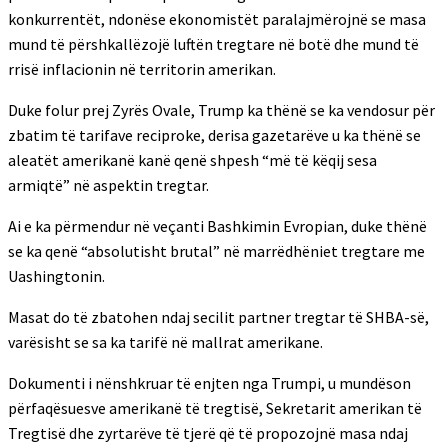
konkurrentët, ndonëse ekonomistët paralajmërojnë se masa
mund të përshkallëzojë luftën tregtare në botë dhe mund të
rrisë inflacionin në territorin amerikan.
Duke folur prej Zyrës Ovale, Trump ka thënë se ka vendosur për
zbatim të tarifave reciproke, derisa gazetarëve u ka thënë se
aleatët amerikanë kanë qenë shpesh “më të këqij sesa
armiqtë” në aspektin tregtar.
Ai e ka përmendur në veçanti Bashkimin Evropian, duke thënë
se ka qenë “absolutisht brutal” në marrëdhëniet tregtare me
Uashingtonin.
Masat do të zbatohen ndaj secilit partner tregtar të SHBA-së,
varësisht se sa ka tarifë në mallrat amerikane.
Dokumenti i nënshkruar të enjten nga Trumpi, u mundëson
përfaqësuesve amerikanë të tregtisë, Sekretarit amerikan të
Tregtisë dhe zyrtarëve të tjerë që të propozojnë masa ndaj