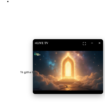
Islam Shop
Shkarko Apps
−
×
LIVE TV
⛶
Të gjitha të drejtat e rezervuara © 2023 RTV Islam.