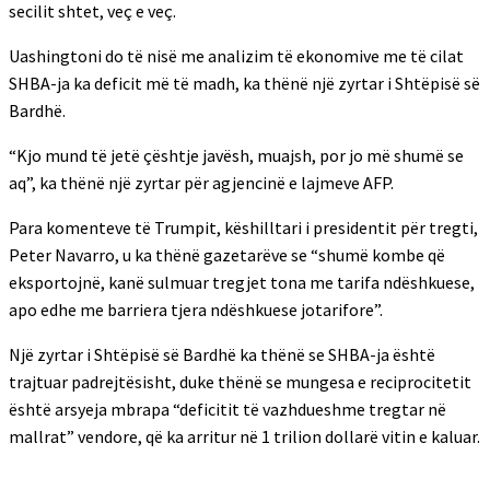
secilit shtet, veç e veç.
Uashingtoni do të nisë me analizim të ekonomive me të cilat
SHBA-ja ka deficit më të madh, ka thënë një zyrtar i Shtëpisë së
Bardhë.
“Kjo mund të jetë çështje javësh, muajsh, por jo më shumë se
aq”, ka thënë një zyrtar për agjencinë e lajmeve AFP.
Para komenteve të Trumpit, këshilltari i presidentit për tregti,
Peter Navarro, u ka thënë gazetarëve se “shumë kombe që
eksportojnë, kanë sulmuar tregjet tona me tarifa ndëshkuese,
apo edhe me barriera tjera ndëshkuese jotarifore”.
Një zyrtar i Shtëpisë së Bardhë ka thënë se SHBA-ja është
trajtuar padrejtësisht, duke thënë se mungesa e reciprocitetit
është arsyeja mbrapa “deficitit të vazhdueshme tregtar në
mallrat” vendore, që ka arritur në 1 trilion dollarë vitin e kaluar.