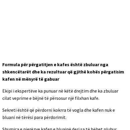
Formula për përgatitjen e kafes është zbuluar nga
shkencëtarët dhe ka rezultuar që gjithë kohës përgatisim
kafen në mënyrë të gabuar
Ekipi i ekspertëve ka punuar në këtë drejtim dhe ka zbuluar
cilat veprime e bëjnë të përsosur një filxhan kafe.
Sekreti është që përdorni kokrra të vogla dhe kafen nuk e
bluani në tërësi para përdorimit.
Shumica e njerëzve kafen e bluajnë deri sa të bëhet pluhur,