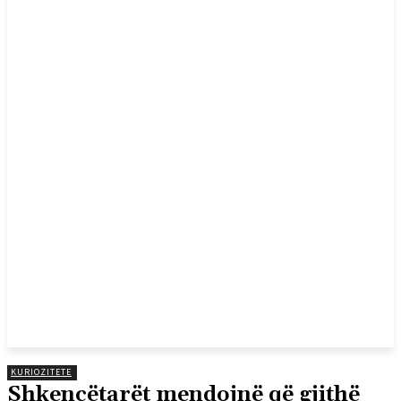
KURIOZITETE
Shkencëtarët mendojnë që gjithë