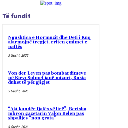
Të fundit
Ngushtica e Hormuzit dhe Deti i Kuq
alarmojnë tregjet, rriten çmimet e
naftës
5 Gusht, 2026
Von der Leyen pas bombardimeve
në Kiev: Sulmet janë mizori, Rusia
duhet të përgjigjet
5 Gusht, 2026
“Akt kundër fjalës së lirë”, Berisha
mbron gazetarin Valon Belen pas
shpalljes “non grata”
5 Gusht, 2026