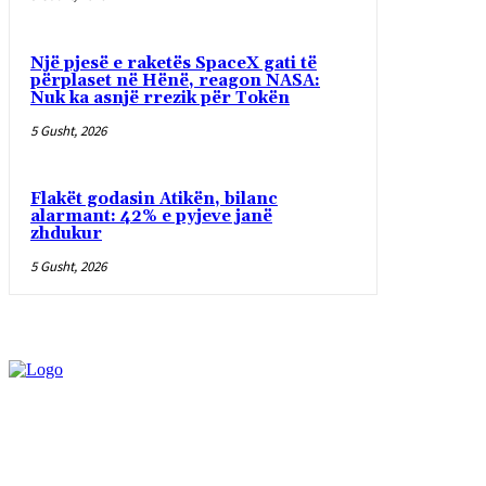
Një pjesë e raketës SpaceX gati të
përplaset në Hënë, reagon NASA:
Nuk ka asnjë rrezik për Tokën
5 Gusht, 2026
Flakët godasin Atikën, bilanc
alarmant: 42% e pyjeve janë
zhdukur
5 Gusht, 2026