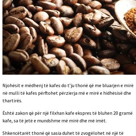
Njohësit e mëdhenj të kafes do t’ju thonë që me bluarjen e mirë
në mulli të kafes përftohet përzierja më e mirë e hidhësisë dhe
thartirës.
Është zakon që për një filxhan kafe ekspres të bluhen 20 gramë
kafe, sa të jetë e mundshme më mirë dhe më imët.
Shkencëtarët thonë që sasia duhet të zvogëlohet në një të