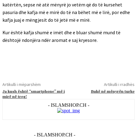
katërtën, sepse në atë mënyrë jo vetëm që do të kursehet
pasuria dhe kafja më e mirë do të na bëhet më e lirë, por edhe
kafja juaj e mëngjesit do të jetë më e mirë.
Kur është kafja shumë e imët dhe e bluar shumë mund të
dështojë ndonjëra ndër aromat e saj kryesore.
Artikulli i mëparshëm
Artikulli i rradhës
Ja kush është “smartphone” më i
Bukë në mënyrën turke
mirë në treg!
- ISLAMSHOP.CH -
- ISLAMSHOP.CH -