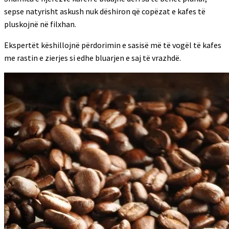
sepse natyrisht askush nuk dëshiron që copëzat e kafes të
pluskojnë në filxhan.
Ekspertët këshillojnë përdorimin e sasisë më të vogël të kafes
me rastin e zierjes si edhe bluarjen e saj të vrazhdë.