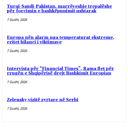
Turqi-Saudi-Pakistan, marrëveshje trepalëshe
për forcimin e bashkëpunimit ushtarak
7 Gusht, 2026
Europa nën alarm nga temperaturat ekstreme,
rritet bilanci i viktimave
7 Gusht, 2026
Intervista për “Financial Times”, Rama flet për
rrugën e Shqipërisë drejt Bashkimit Europian
7 Gusht, 2026
Zelensky vizitë zyrtare në Serbi
7 Gusht, 2026