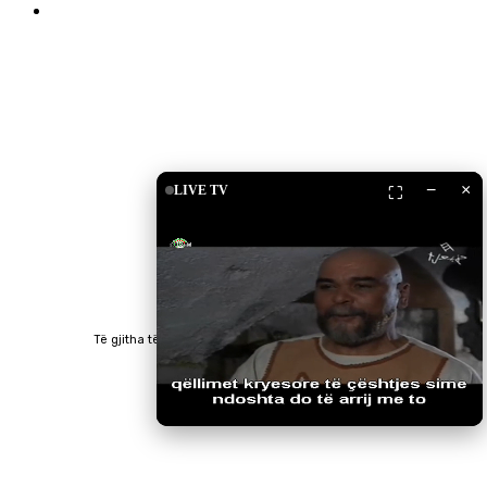
Islam Shop
Shkarko Apps
−
×
LIVE TV
⛶
Të gjitha të drejtat e rezervuara © 2023 RTV Islam.