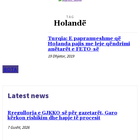
TAG
Holandë
Turqia: E papranueshme që
Holanda pajis me leje qëndrimi
anëtarët e FETO-së
19 Dhjetor, 2019
BOTA
Latest news
Rregullorja e GJKKO-së për gazetarët, Garo
kërkon rishikim dhe hapje të procesit
7 Gusht, 2026