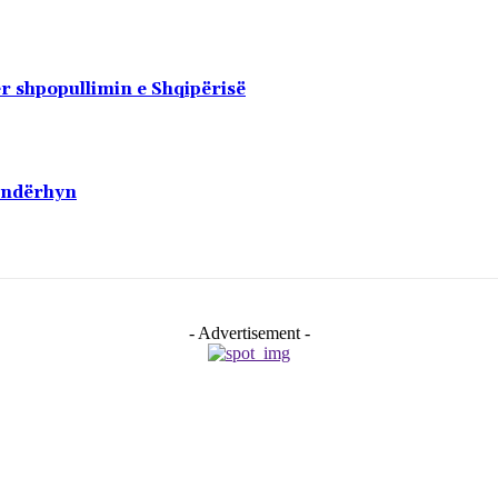
r shpopullimin e Shqipërisë
ë ndërhyn
- Advertisement -