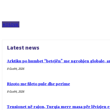
KOSOVA
Latest news
Arktiku po humbet “betejën” me ngrohjen globale, ar
8 Gusht, 2026
Rizoto me fileto pule dhe perime
8 Gusht, 2026
Tensionet në rajon, Turqia merr masa për lëvizjen e