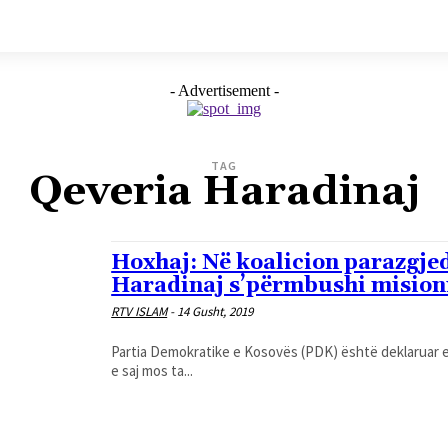
- Advertisement -
TAG
Qeveria Haradinaj
Hoxhaj: Në koalicion parazgjed
Haradinaj s’përmbushi mision
RTV ISLAM
-
14 Gusht, 2019
Partia Demokratike e Kosovës (PDK) është deklaruar e 
e saj mos ta...