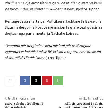
zhvilluan në një atmosferë të qetë, në të cilën qytetarët kanë
pasur mundësi të shprehin vullnetin e tyre
”, njoftoi Hipper.
Përfaqësuesja e lartë për Politikën e Jashtme të BE-së dhe
Sigurinë dërgoi në Kosovë një mision të gjerë vëzhguesish e
drejtuar nga parlamentarja Nathalie Loiseau.
“Vendimi për dërgimin e këtij misioni për të vëzhguar
zgjedhjet është dëshmi se BE-ja i sheh raportet me Kosovën
si shumë të rëndësishme”,
tha Hipper
Artikulli i mëparshëm
Artikulli i rradhës
Merz-Scholz përballen në
Këlliçi: Arrestimi i Veliajt,
debat televiziv
triumf i protestave të PD para