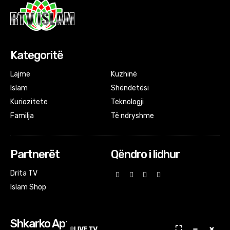
Kategoritë
Lajme
Kuzhinë
Islam
Shëndetësi
Kuriozitete
Teknologji
Familja
Të ndryshme
Partnerët
Qëndro i lidhur
Drita TV
Islam Shop
Shkarko Apps
⛶
−
×
LIVE TV