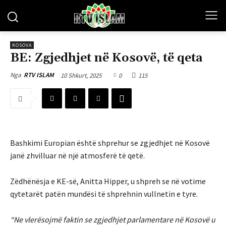
KOSOVA
BE: Zgjedhjet në Kosovë, të qeta
10 Shkurt, 2025
0
115
Nga
RTV ISLAM
Bashkimi Europian është shprehur se zgjedhjet në Kosovë
janë zhvilluar në një atmosferë të qetë.
Zëdhënësja e KE-së, Anitta Hipper, u shpreh se në votime
qytetarët patën mundësi të shprehnin vullnetin e tyre.
“Ne vlerësojmë faktin se zgjedhjet parlamentare në Kosovë u