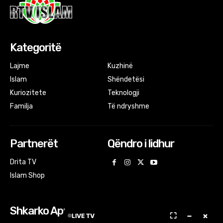
Kategoritë
Lajme
Kuzhinë
Islam
Shëndetësi
Kuriozitete
Teknologji
Familja
Të ndryshme
Partnerët
Qëndro i lidhur
Drita TV
Islam Shop
Shkarko Apps
⛶
−
×
LIVE TV