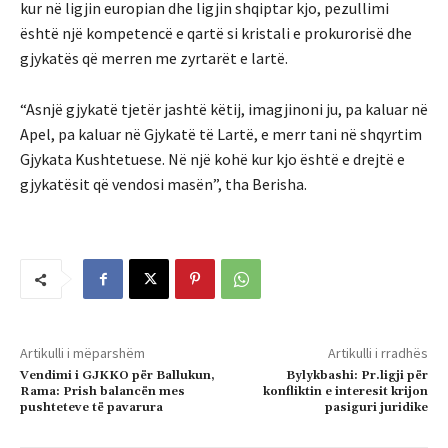
kur në ligjin europian dhe ligjin shqiptar kjo, pezullimi
është një kompetencë e qartë si kristali e prokurorisë dhe
gjykatës që merren me zyrtarët e lartë.
“Asnjë gjykatë tjetër jashtë këtij, imagjinoni ju, pa kaluar në
Apel, pa kaluar në Gjykatë të Lartë, e merr tani në shqyrtim
Gjykata Kushtetuese. Në një kohë kur kjo është e drejtë e
gjykatësit që vendosi masën”, tha Berisha.
Artikulli i mëparshëm
Artikulli i rradhës
Vendimi i GJKKO për Ballukun,
Bylykbashi: Pr.ligji për
Rama: Prish balancën mes
konfliktin e interesit krijon
pushteteve të pavarura
pasiguri juridike