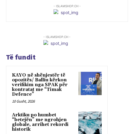
- ISLAMSHOP.CH -
- ISLAMSHOP.CH -
Të fundit
KAYO në shënjestër të
opozitës/ Balliu kërkon
verifikim nga SPAK për
kontratat me “Timak
Defence”
10 Gusht, 2026
Arktiku po humbet
“betejën” me ngrohjen
globale, arrihet rekordi
historik