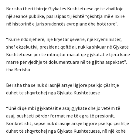
Berisha i bëri thirrje Gjykatës Kushtetuese që të zhvillojë
një seancë publike, pasi sipas tij është “çështja më e nxirë
në historinë e jurisprudencës evropiane dhe botërore”.
“Kurrë ndonjëherë, një kryetar qeverie, një kryeministër,
shef ekzekutivi, president qoftë ai, nuk ka shkuar në Gjykatë
Kushtetuese për të mbrojtur masat që gjykatat e tjera kanë
marrë për vjedhje të dokumentuara në të gjitha aspektet”,
tha Berisha.
Berisha tha se nuk di asnjë arsye ligjore pse kjo çështje
duhet të shqyrtohej nga Gjykata Kushtetuese
“Unë di që mbi gjykatësit e asaj gjykate dhe jo vetëm të
asaj, pushteti përdor format më të egra të presionit.
Konkretisht, sepse nuk di asnjë arsye ligjore pse kjo çështje
duhet të shqyrtohej nga Gjykata Kushtetuese, në një kohë