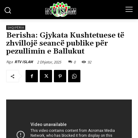
SHQIPËRIA
Berisha: Gjykata Kushtetuese të
zhvillojë seancë publike për
pezullimin e Ballukut
2 Dhjetor, 2025
0
92
Nga
RTV ISLAM