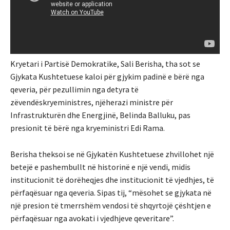
Kryetari i Partisë Demokratike, Sali Berisha, tha sot se
Gjykata Kushtetuese kaloi për gjykim padinë e bërë nga
qeveria, për pezullimin nga detyra të
zëvendëskryeministres, njëherazi ministre për
Infrastrukturën dhe Energjinë, Belinda Balluku, pas
presionit të bërë nga kryeministri Edi Rama.
Berisha theksoi se në Gjykatën Kushtetuese zhvillohet një
betejë e pashembullt në historinë e një vendi, midis
institucionit të dorëheqjes dhe institucionit të vjedhjes, të
përfaqësuar nga qeveria. Sipas tij, “mësohet se gjykata në
një presion të tmerrshëm vendosi të shqyrtojë çështjen e
përfaqësuar nga avokati i vjedhjeve qeveritare”.