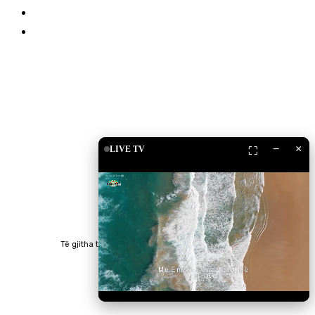
Drita TV
Islam Shop
Shkarko Apps
−
×
LIVE TV
⛶
Të gjitha të drejtat e rezervuara © 2023 RTV Islam.