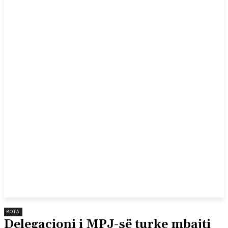
BOTA
Delegacioni i MPJ-së turke mbajti