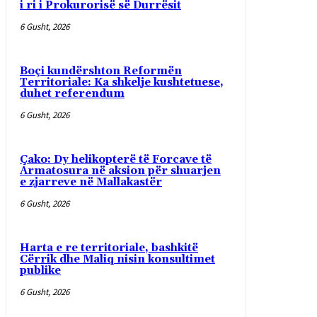
i ri i Prokurorisë së Durrësit
6 Gusht, 2026
Boçi kundërshton Reformën
Territoriale: Ka shkelje kushtetuese,
duhet referendum
6 Gusht, 2026
Çako: Dy helikopterë të Forcave të
Armatosura në aksion për shuarjen
e zjarreve në Mallakastër
6 Gusht, 2026
Harta e re territoriale, bashkitë
Cërrik dhe Maliq nisin konsultimet
publike
6 Gusht, 2026