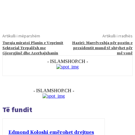
Artikulli i mëparshëm
Artikulli i rradhës
Turqia miratoi Planin e Veprimit
Haziri: Marrëveshja për postin e
Sektorial Trepalësh me
presidentit mund të shtyhet për
Gjeorgjinë dhe Azerbajxhanin
më vonë
- ISLAMSHOP.CH -
- ISLAMSHOP.CH -
Të fundit
Edmond Koloshi emërohet drejtues