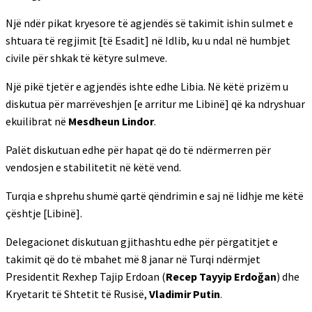
Një ndër pikat kryesore të agjendës së takimit ishin sulmet e
shtuara të regjimit [të Esadit] në Idlib, ku u ndal në humbjet
civile për shkak të këtyre sulmeve.
Një pikë tjetër e agjendës ishte edhe Libia. Në këtë prizëm u
diskutua për marrëveshjen [e arritur me Libinë] që ka ndryshuar
ekuilibrat në
Mesdheun Lindor
.
Palët diskutuan edhe për hapat që do të ndërmerren për
vendosjen e stabilitetit në këtë vend.
Turqia e shprehu shumë qartë qëndrimin e saj në lidhje me këtë
çështje [Libinë].
Delegacionet diskutuan gjithashtu edhe për përgatitjet e
takimit që do të mbahet më 8 janar në Turqi ndërmjet
Presidentit Rexhep Tajip Erdoan (
Recep Tayyip Erdoğan
) dhe
Kryetarit të Shtetit të Rusisë,
Vladimir Putin
.