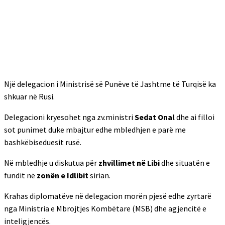
Një delegacion i Ministrisë së Punëve të Jashtme të Turqisë ka
shkuar në Rusi.
Delegacioni kryesohet nga zv.ministri
Sedat Onal
dhe ai filloi
sot punimet duke mbajtur edhe mbledhjen e parë me
bashkëbiseduesit rusë.
Në mbledhje u diskutua për
zhvillimet në Libi
dhe situatën e
fundit në
zonën e Idlibit
sirian.
Krahas diplomatëve në delegacion morën pjesë edhe zyrtarë
nga Ministria e Mbrojtjes Kombëtare (MSB) dhe agjencitë e
inteligjencës.