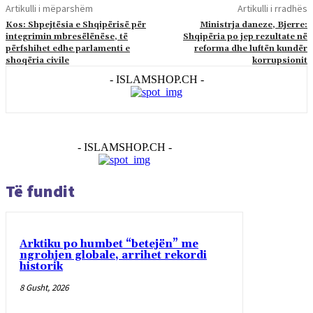
Artikulli i mëparshëm
Artikulli i rradhës
Kos: Shpejtësia e Shqipërisë për
Ministrja daneze, Bjerre:
integrimin mbresëlënëse, të
Shqipëria po jep rezultate në
përfshihet edhe parlamenti e
reforma dhe luftën kundër
shoqëria civile
korrupsionit
- ISLAMSHOP.CH -
- ISLAMSHOP.CH -
Të fundit
Arktiku po humbet “betejën” me
ngrohjen globale, arrihet rekordi
historik
8 Gusht, 2026