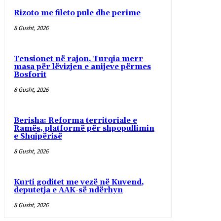
Rizoto me fileto pule dhe perime
8 Gusht, 2026
Tensionet në rajon, Turqia merr
masa për lëvizjen e anijeve përmes
Bosforit
8 Gusht, 2026
Berisha: Reforma territoriale e
Ramës, platformë për shpopullimin
e Shqipërisë
8 Gusht, 2026
Kurti goditet me vezë në Kuvend,
deputetja e AAK-së ndërhyn
8 Gusht, 2026