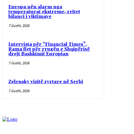
Europa nën alarm nga
temperaturat ekstreme, rritet
bilanci i viktimave
7 Gusht, 2026
Intervista për “Financial Times”,
Rama flet për rrugën e Shqipërisë
drejt Bashkimit Europian
7 Gusht, 2026
Zelensky vizitë zyrtare në Serbi
7 Gusht, 2026