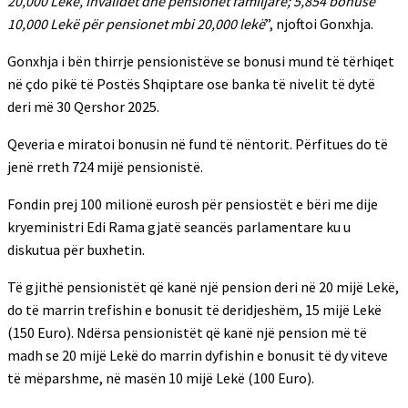
20,000 Lekë, invalidët dhe pensionet familjare; 5,854 bonuse
10,000 Lekë për pensionet mbi 20,000 lekë
”, njoftoi Gonxhja.
Gonxhja i bën thirrje pensionistëve se bonusi mund të tërhiqet
në çdo pikë të Postës Shqiptare ose banka të nivelit të dytë
deri më 30 Qershor 2025.
Qeveria e miratoi bonusin në fund të nëntorit. Përfitues do të
jenë rreth 724 mijë pensionistë.
Fondin prej 100 milionë eurosh për pensiostët e bëri me dije
kryeministri Edi Rama gjatë seancës parlamentare ku u
diskutua për buxhetin.
Të gjithë pensionistët që kanë një pension deri në 20 mijë Lekë,
do të marrin trefishin e bonusit të deridjeshëm, 15 mijë Lekë
(150 Euro). Ndërsa pensionistët që kanë një pension më të
madh se 20 mijë Lekë do marrin dyfishin e bonusit të dy viteve
të mëparshme, në masën 10 mijë Lekë (100 Euro).