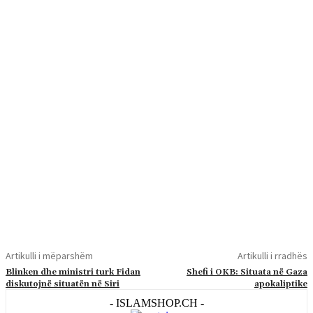
Artikulli i mëparshëm
Artikulli i rradhës
Blinken dhe ministri turk Fidan
Shefi i OKB: Situata në Gaza
diskutojnë situatën në Siri
apokaliptike
- ISLAMSHOP.CH -