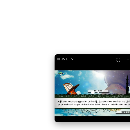
−
LIVE TV
⛶