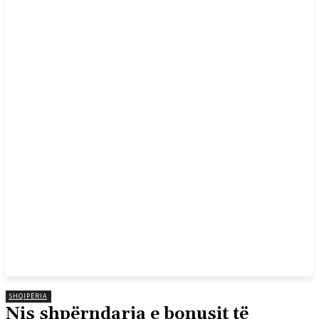
SHQIPËRIA
Nis shpërndarja e bonusit të