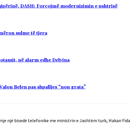
qipërinë, DASH: Forcojmë modernizimin e ushtrisë
mëron sulme të tjera
potamit, në alarm edhe Delvina
 Valon Belen pas shpalljes “non grata”
mje një bisedë telefonike me ministrin e Jashtëm turk, Hakan Fida