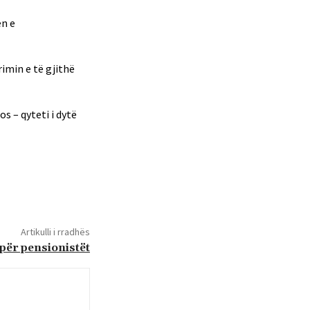
en e
imin e të gjithë
os – qyteti i dytë
Artikulli i rradhës
 për pensionistët