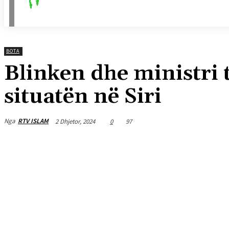
BOTA
Blinken dhe ministri 
situatën në Siri
Nga
RTV ISLAM
2 Dhjetor, 2024
0
97