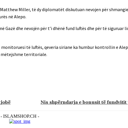
 Matthew Miller, të dy diplomatët diskutuan nevojen për shmangi
urës në Alepo.
Gazë dhe nevojën për t’i dhënë fund luftës dhe për të siguruar lir
jë monitoruesi të luftës, qeveria siriane ka humbur kontrollin e Alep
 mëtejshme territoriale.
gjobë
Nis shpërndarja e bonusit të fundvitit
- ISLAMSHOP.CH -