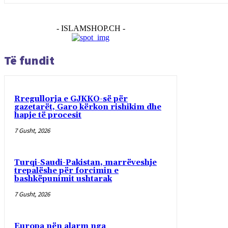
- ISLAMSHOP.CH -
Të fundit
Rregullorja e GJKKO-së për
gazetarët, Garo kërkon rishikim dhe
hapje të procesit
7 Gusht, 2026
Turqi-Saudi-Pakistan, marrëveshje
trepalëshe për forcimin e
bashkëpunimit ushtarak
7 Gusht, 2026
Europa nën alarm nga