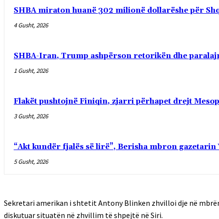
SHBA miraton huanë 302 milionë dollarëshe për Sh
4 Gusht, 2026
SHBA-Iran, Trump ashpërson retorikën dhe paralaj
1 Gusht, 2026
Flakët pushtojnë Finiqin, zjarri përhapet drejt Meso
3 Gusht, 2026
“Akt kundër fjalës së lirë”, Berisha mbron gazetarin
5 Gusht, 2026
Sekretari amerikan i shtetit Antony Blinken zhvilloi dje në mbrë
diskutuar situatën në zhvillim të shpejtë në Siri.