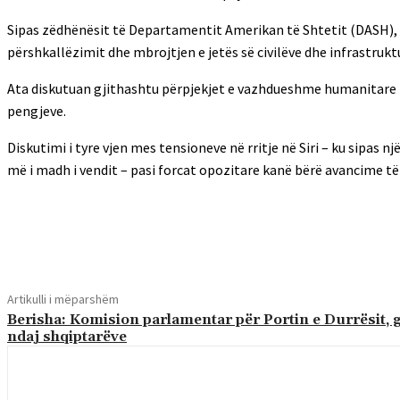
Sipas zëdhënësit të Departamentit Amerikan të Shtetit (DASH),
përshkallëzimit dhe mbrojtjen e jetës së civilëve dhe infrastrukt
Ata diskutuan gjithashtu përpjekjet e vazhdueshme humanitare në 
pengjeve.
Diskutimi i tyre vjen mes tensioneve në rritje në Siri – ku sipas n
më i madh i vendit – pasi forcat opozitare kanë bërë avancime të
Shpërndaj
Artikulli i mëparshëm
Berisha: Komision parlamentar për Portin e Durrësit, 
ndaj shqiptarëve