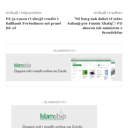
Artikulli i mëparshëm
Artikulli i rradhës
PE-ja synon t’i shtyjë vendet e
“Në burg nuk duhet të ishte
Ballkanit Perëndimor më pranë
Salianji por Fatmir Xhafaj”/ PD
BE-së
akuzon ish-ministrin e
Brendshëm
- ISLAMSHOP.CH -
- ISLAMSHOP.CH -