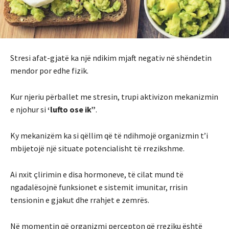
Stresi afat-gjatë ka një ndikim mjaft negativ në shëndetin
mendor por edhe fizik.
Kur njeriu përballet me stresin, trupi aktivizon mekanizmin
e njohur si
‘lufto ose ik”
.
Ky mekanizëm ka si qëllim që të ndihmojë organizmin t’i
mbijetojë një situate potencialisht të rrezikshme.
Ai nxit çlirimin e disa hormoneve, të cilat mund të
ngadalësojnë funksionet e sistemit imunitar, rrisin
tensionin e gjakut dhe rrahjet e zemrës.
Në momentin që organizmi percepton që rreziku është