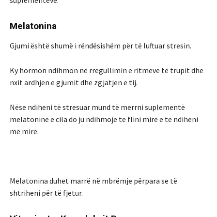
suplementëve.
Melatonina
Gjumi është shumë i rëndësishëm për të luftuar stresin.
Ky hormon ndihmon në rregullimin e ritmeve të trupit dhe
nxit ardhjen e gjumit dhe zgjatjen e tij.
Nëse ndiheni të stresuar mund të merrni suplementë
melatonine e cila do ju ndihmojë të flini mirë e të ndiheni
më mirë.
Melatonina duhet marrë në mbrëmje përpara se të
shtriheni për të fjetur.