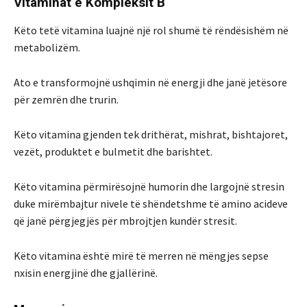
Vitaminat e Kompleksit B
Këto tetë vitamina luajnë një rol shumë të rëndësishëm në
metabolizëm.
Ato e transformojnë ushqimin në energji dhe janë jetësore
për zemrën dhe trurin.
Këto vitamina gjenden tek drithërat, mishrat, bishtajoret,
vezët, produktet e bulmetit dhe barishtet.
Këto vitamina përmirësojnë humorin dhe largojnë stresin
duke mirëmbajtur nivele të shëndetshme të amino acideve
që janë përgjegjës për mbrojtjen kundër stresit.
Këto vitamina është mirë të merren në mëngjes sepse
nxisin energjinë dhe gjallërinë.