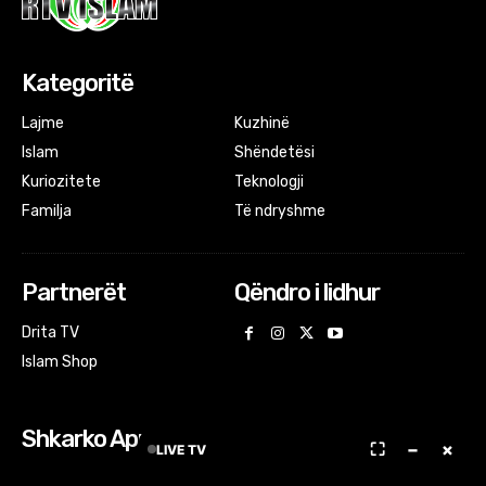
Kategoritë
Lajme
Kuzhinë
Islam
Shëndetësi
Kuriozitete
Teknologji
Familja
Të ndryshme
Partnerët
Qëndro i lidhur
Drita TV
Islam Shop
Shkarko Apps
⛶
−
×
LIVE TV