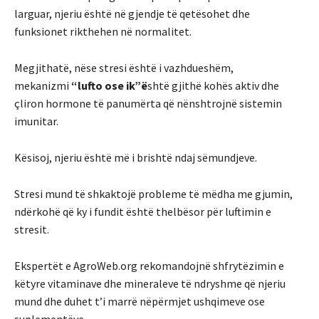
larguar, njeriu është në gjendje të qetësohet dhe
funksionet rikthehen në normalitet.
Megjithatë, nëse stresi është i vazhdueshëm,
mekanizmi
“lufto ose ik”ë
shtë gjithë kohës aktiv dhe
çliron hormone të panumërta që nënshtrojnë sistemin
imunitar.
Kësisoj, njeriu është më i brishtë ndaj sëmundjeve.
Stresi mund të shkaktojë probleme të mëdha me gjumin,
ndërkohë që ky i fundit është thelbësor për luftimin e
stresit.
Ekspertët e AgroWeb.org rekomandojnë shfrytëzimin e
këtyre vitaminave dhe mineraleve të ndryshme që njeriu
mund dhe duhet t’i marrë nëpërmjet ushqimeve ose