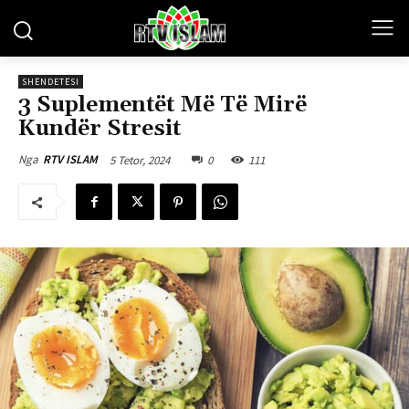
SHËNDETËSI
3 Suplementët Më Të Mirë
Kundër Stresit
5 Tetor, 2024
0
111
Nga
RTV ISLAM