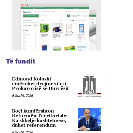
Të fundit
Edmond Koloshi
emërohet drejtues i ri i
Prokurorisë së Durrësit
6 Gusht, 2026
Boçi kundërshton
Reformën Territoriale:
Ka shkelje kushtetuese,
duhet referendum
6 Gusht, 2026